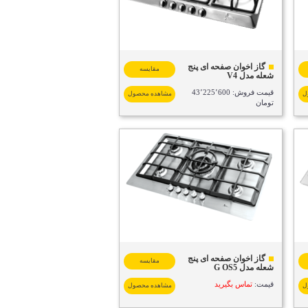
گاز اخوان صفحه ای پنج
مقایسه
شعله مدل V4
قیمت فروش: 43٬225٬600
ل
مشاهده محصول
تومان
گاز اخوان صفحه ای پنج
مقایسه
شعله مدل G OS5
قیمت:
تماس بگیرید
ل
مشاهده محصول