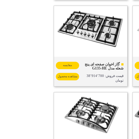
گاز اخوان صفحه ای پنج
مقایسه
شعله مدل G135-HE
قیمت فروش: 38٬914٬700
ل
مشاهده محصول
تومان