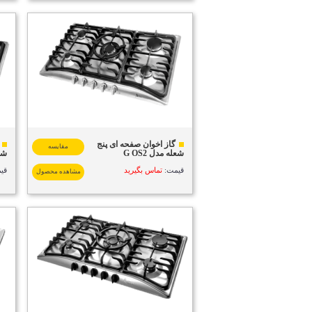
گاز اخوان صفحه ای پنج
مقایسه
شعله مدل G OS2
شعله
قیمت:
تماس بگیرید
قی
مشاهده محصول