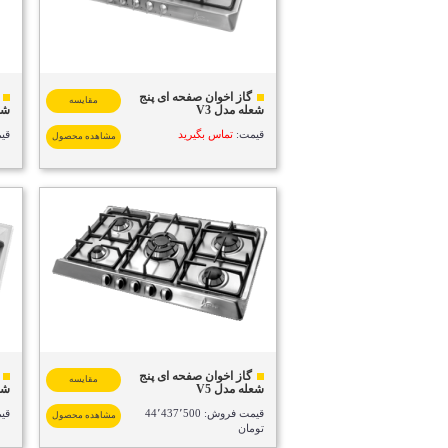
گاز اخوان صفحه ای پنج
مقایسه
شعله مدل V3
شعل
قیمت:
تماس بگیرید
قی
مشاهده محصول
گاز اخوان صفحه ای پنج
مقایسه
شعله مدل V5
شعل
قیمت فروش: 44٬437٬500
قی
مشاهده محصول
تومان