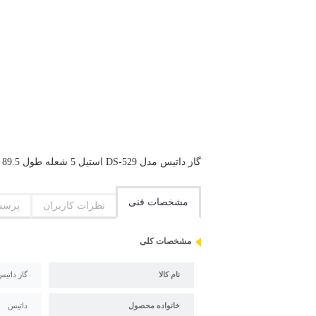
گاز داتیس مدل DS-529 استیل 5 شعله طول 89.5 سانتیمتر عرض 51 سانتیمتر راندمان احتراق 60.9
مشخصات فنی
نظرات کاربران
پرسش
مشخصات کلی
نام کالا
گاز داتیس مد
خانواده محصول
داتیس