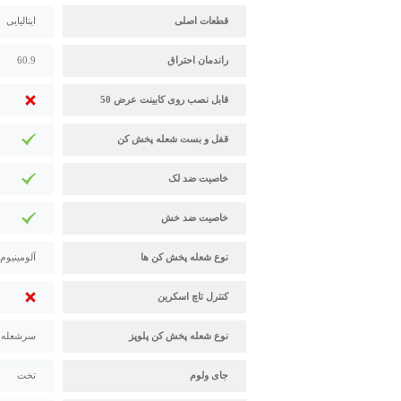
قطعات اصلی
ایتالیایی
راندمان احتراق
60.9
قابل نصب روی کابینت عرض 50
قفل و بست شعله پخش کن
خاصیت ضد لک
خاصیت ضد خش
نوع شعله پخش کن ها
آلومینیوم
کنترل تاچ اسکرین
نوع شعله پخش کن پلوپز
سرشعله سا
جای ولوم
تخت