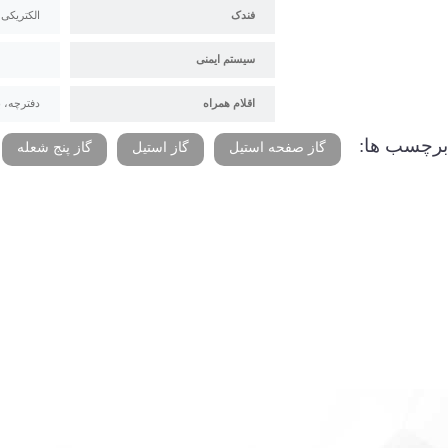
فندک
الکتریکی
سیستم ایمنی
اقلام همراه
دفترچه، برگه گار
برچسب ها:
گاز صفحه استیل
گاز استیل
گاز پنج شعله