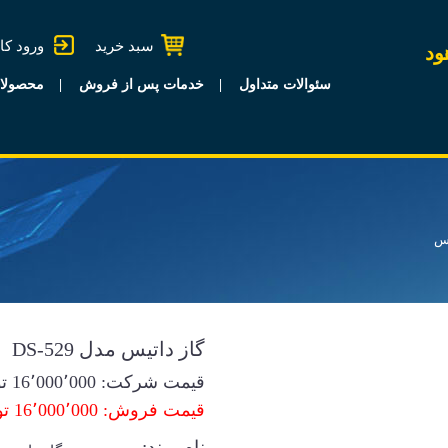
سبد خرید
ورود کا
ود
سئوالات متداول
خدمات پس از فروش
محصولا
یس
گاز داتیس مدل DS-529
قیمت شرکت:
16٬000٬000
تو
قیمت فروش: 16٬000٬000 تومان
نام برند: