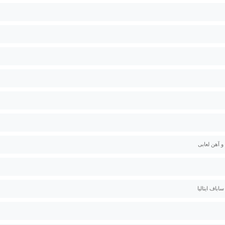
 و آهن لعابی
باف ایتالیا