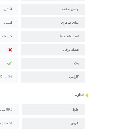
جنس صفحه
استیل
نمای ظاهری
استیل
تعداد شعله ها
5 شعله
شعله برقی
وک
گارانتی
24 ماه گارانتی و 121 ماه خدمات پس از فروش داتیس
اندازه
طول
89.5 سانتیمتر
عرض
51 سانتیمتر