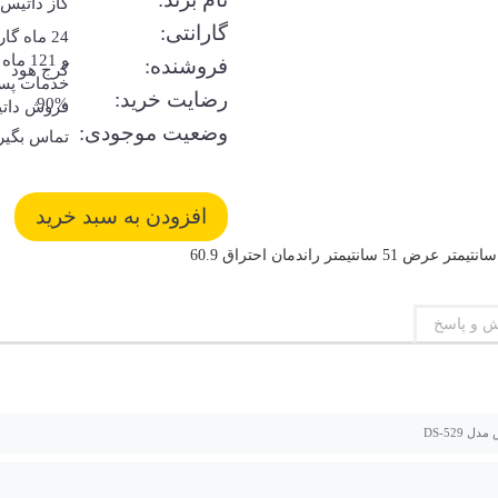
گاز داتیس
گارانتی:
24 ماه گا
و 121 ماه
فروشنده:
کرج هود
خدمات پس
رضایت خرید:
90%
فروش دات
وضعیت موجودی:
تماس بگیر
 و پاسخ
ل DS-529