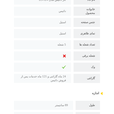
خانواده
داتیس
محصول
جنس صفحه
استیل
نمای ظاهری
استیل
تعداد شعله ها
5 شعله
شعله برقی
وک
24 ماه گارانتی و 121 ماه خدمات پس از
گارانتی
فروش داتیس
اندازه
طول
89 سانتیمتر