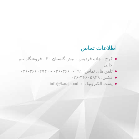
اطلاعات تماس
کرج - جاده فردیس - نبش گلستان ۳۰ - فروشگاه تلم
خانی
تلفن های تماس: ۳۶۶۰۰۰۹۱-۰۲۶ - ۳۶۶۰۲۷۴۰-۰۲۶
فکس: ۳۶۶۰۵۹۴۹-۰۲۶
پست الکترونیک: info@karajhood.ir