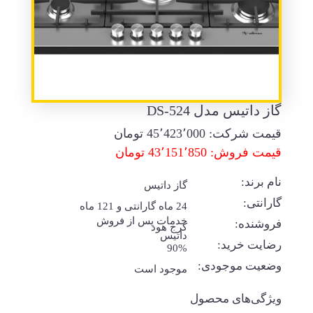
گاز داتیس مدل DS-524
قیمت شرکت:
45٬423٬000
تومان
قیمت فروش: 43٬151٬850 تومان
نام برند:
گاز داتیس
گارانتی:
24 ماه گارانتی و 121 ماه
خدمات پس از فروش
فروشنده:
کرج هود
داتیس
رضایت خرید:
90%
وضعیت موجودی:
موجود است
ویژگی‌های محصول