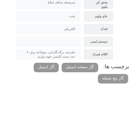
پخش کن
سرشعله ساباف ایتالیا
پلوپز
جای ولوم
تخت
فندک
الکتریکی
سیستم ایمنی
دفترچه، برگه گارانتی، دوشاخه برق، 4
اقلام همراه
عدد بست کابینتی، فوم نواری
برچسب ها:
گاز صفحه استیل
گاز استیل
گاز پنج شعله