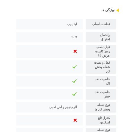
ویژگی ها
قطعات اصلی
ایتالیایی
راندمان
60.9
احتراق
قابل نصب
روی کابینت
عرض 50
قفل و بست
شعله پخش
کن
خاصیت ضد
لک
خاصیت ضد
خش
نوع شعله
آلومینیوم و آهن لعابی
پخش کن ها
کنترل تاچ
اسکرین
نوع شعله