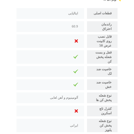
قطعات اصلی
ایتالیایی
راندمان
60.9
احتراق
قابل نصب
روی کابینت
عرض 50
قفل و بست
شعله پخش
کن
خاصیت ضد
لک
خاصیت ضد
خش
نوع شعله
آلومینیوم و آهن لعابی
پخش کن ها
کنترل تاچ
اسکرین
نوع شعله
پخش کن
ایرانی
پلوپز