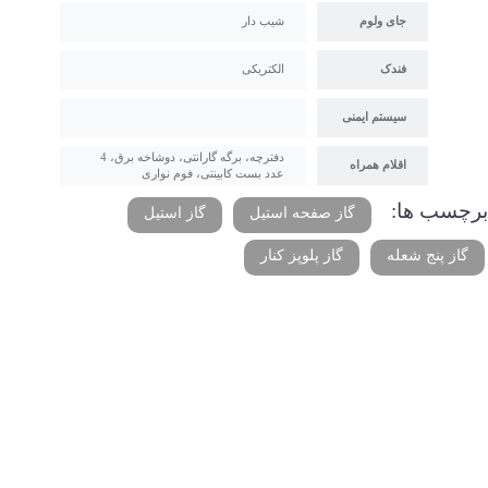
جای ولوم
شیب دار
فندک
الکتریکی
سیستم ایمنی
دفترچه، برگه گارانتی، دوشاخه برق، 4
اقلام همراه
عدد بست کابینتی، فوم نواری
برچسب ها:
گاز صفحه استیل
گاز استیل
گاز پنج شعله
گاز پلوپز کنار