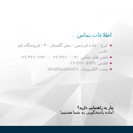
اطلاعات تماس
کرج - جاده فردیس - نبش گلستان ۳۰ - فروشگاه تلم
خانی
تلفن های تماس: ۳۶۶۰۰۰۹۱-۰۲۶ - ۳۶۶۰۲۷۴۰-۰۲۶
فکس: ۳۶۶۰۵۹۴۹-۰۲۶
پست الکترونیک: info@karajhood.ir