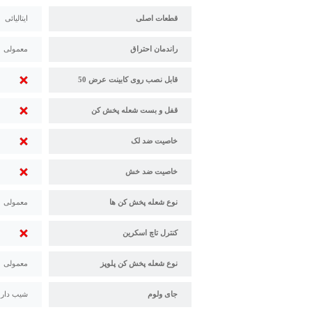
قطعات اصلی
ایتالیائی
راندمان احتراق
معمولی
قابل نصب روی کابینت عرض 50
قفل و بست شعله پخش کن
خاصیت ضد لک
خاصیت ضد خش
نوع شعله پخش کن ها
معمولی
کنترل تاچ اسکرین
نوع شعله پخش کن پلوپز
معمولی
جای ولوم
شیب دار