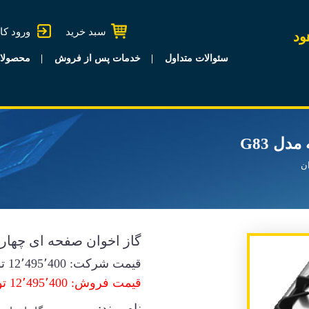
سبد خرید
ورود کا
ود
سئوالات متداول
خدمات پس از فروش
محصولا
ل G83
ان
گاز اخوان صفحه ای چهار ش
قیمت شرکت:
12٬495٬400
تو
قیمت فروش: 12٬495٬400 تومان
نام برند: