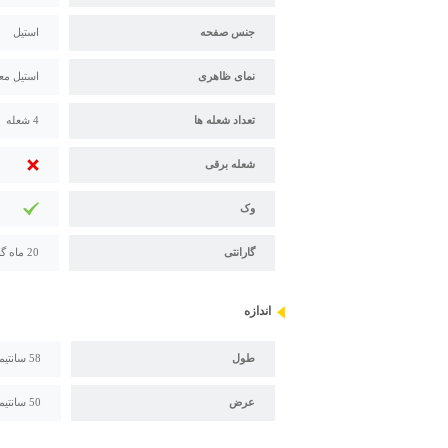
جنس صفحه
استیل
نمای ظاهری
استیل مع
تعداد شعله ها
4 شعله
شعله برقی
وک
گارانتی
20 ماه گارانتی اخوان
اندازه
طول
58 سانتیمتر
عرض
50 سانتیمتر