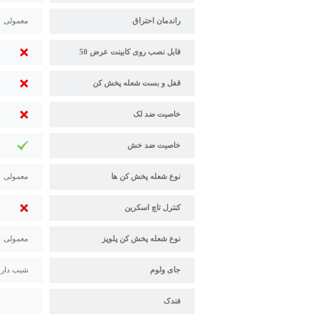
راندمان احتراق
معمولی
قابل نصب روی کابینت عرض 50
قفل و بست شعله پخش کن
خاصیت ضد لک
خاصیت ضد خش
نوع شعله پخش کن ها
معمولی
کنترل تاچ اسکرین
نوع شعله پخش کن پلوپز
معمولی
جای ولوم
شیب دار
فندک