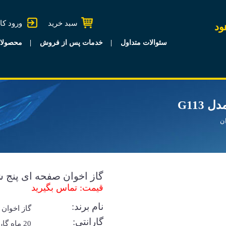
سبد خرید
ورود کا
ود
سئوالات متداول
خدمات پس از فروش
محصولا
G113
ان
گاز اخوان صفحه ای پنج شعل
قیمت: تماس بگیرید
نام برند:
گاز اخوان
گارانتی:
20 ماه گا