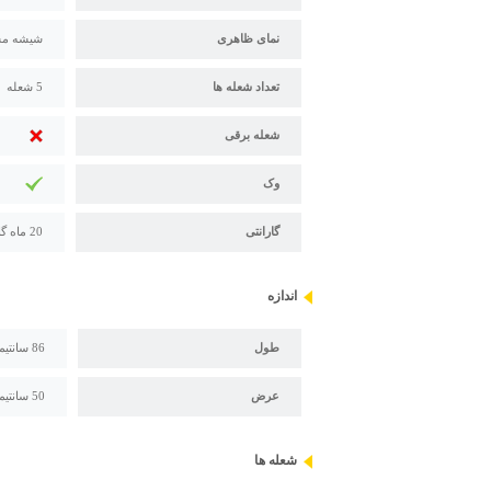
نمای ظاهری
شیشه مش
تعداد شعله ها
5 شعله
شعله برقی
وک
گارانتی
20 ماه گارانتی اخوان
اندازه
طول
86 سانتیمتر
عرض
50 سانتیمتر
شعله ها