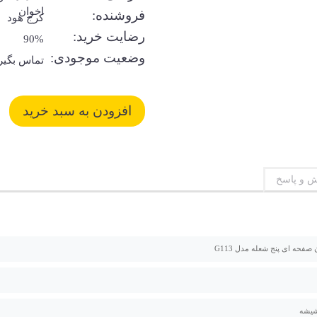
اخوان
فروشنده:
کرج هود
رضایت خرید:
90%
وضعیت موجودی:
تماس بگیر
 و پاسخ
 صفحه ای پنج شعله مدل G113
شیشه