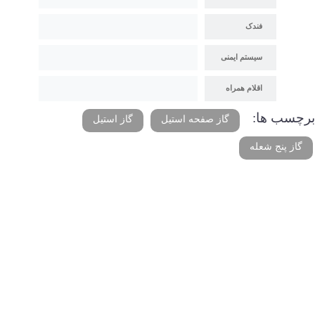
فندک
سیستم ایمنی
اقلام همراه
برچسب ها:
گاز صفحه استیل
گاز استیل
گاز پنج شعله