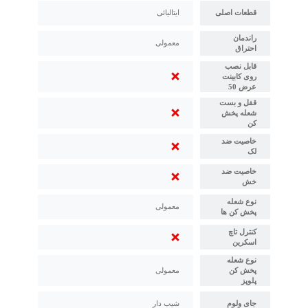
قطعات اصلی
ایتالیائی
راندمان
معمولی
احتراق
قابل نصب
روی کابینت
عرض 50
قفل و بست
شعله پخش
کن
خاصیت ضد
لک
خاصیت ضد
خش
نوع شعله
معمولی
پخش کن ها
کنترل تاچ
اسکرین
نوع شعله
پخش کن
معمولی
پلوپز
جای ولوم
شیب دار