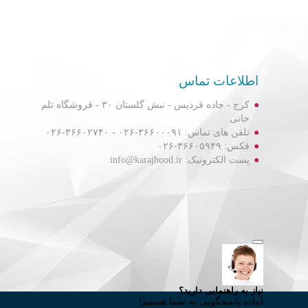
اطلاعات تماس
کرج - جاده فردیس - نبش گلستان ۳۰ - فروشگاه تلم
خانی
تلفن های تماس: ۳۶۶۰۰۰۹۱-۰۲۶ - ۳۶۶۰۲۷۴۰-۰۲۶
فکس: ۳۶۶۰۵۹۴۹-۰۲۶
پست الکترونیک: info@karajhood.ir