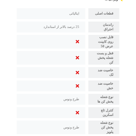
قطعات اصلی
ایتالیائی
راندمان
25 درصد بالاتر از استاندارد
احتراق
قابل نصب
روی کابینت
عرض 50
قفل و بست
شعله پخش
کن
خاصیت ضد
لک
خاصیت ضد
خش
نوع شعله
طرح ونوس
پخش کن ها
کنترل تاچ
اسکرین
نوع شعله
پخش کن
طرح ونوس
پلوپز