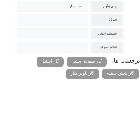
جای ولوم
شیب دار
فندک
سیستم ایمنی
اقلام همراه
برچسب ها:
گاز صفحه استیل
گاز استیل
گاز شش شعله
گاز پلوپز کنار