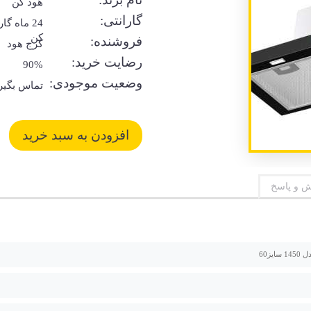
هود کن
گارانتی:
24 ماه گا
کن
فروشنده:
کرج هود
رضایت خرید:
90%
وضعیت موجودی:
تماس بگیر
 و پاسخ
سایز60