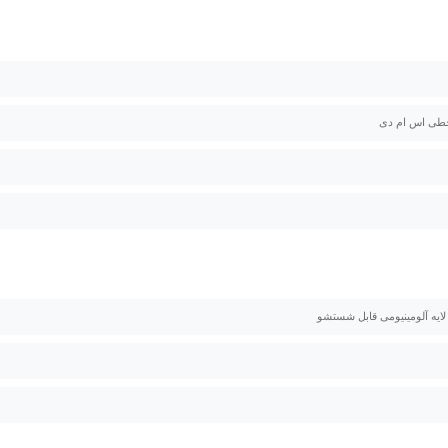
خطی اس ام دی
 لایه آلومینیومی قابل شستشو