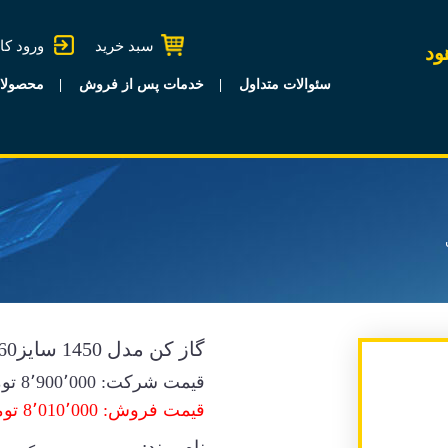
سبد خرید
ورود کا
ود
سئوالات متداول
خدمات پس از فروش
محصولا
گاز کن مدل 1450 سایز60
قیمت شرکت:
8٬900٬000
توم
قیمت فروش: 8٬010٬000 تومان
نام برند: