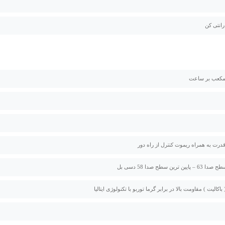
یین ترین سطح صدا 58 دسی بل
باکالیت ) مقاومت بالا در برابر گرما توربو با تکنولوژی ایتالیا