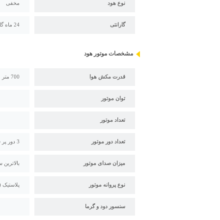
نوع هود
مخفی
گارانتی
24 ماه گارانتی کن
مشخصات موتور هود
قدرت مکش هوا
700 متر مکعب بر ساعت
توان موتور
تعداد موتور
تعداد دور موتور
3 دور پر قدرت به همراه ریموت کنترل از راه دور
میزان صدای موتور
بالاترین سطح صدا 63 – پا
نوع پروانه موتور
پلاستیک ( 
سنسور دود و گرما