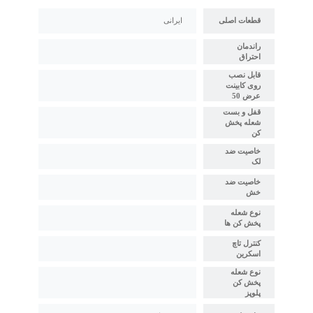
قطعات اصلی
ایرانی
راندمان
احتراق
قابل نصب
روی کابینت
عرض 50
قفل و بست
شعله پخش
کن
خاصیت ضد
لک
خاصیت ضد
خش
نوع شعله
پخش کن ها
کنترل تاچ
اسکرین
نوع شعله
پخش کن
پلوپز