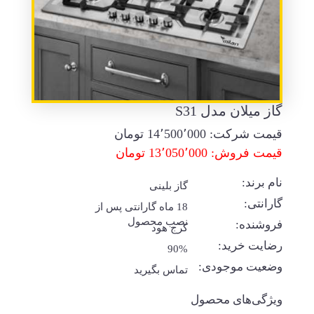
گاز میلان مدل S31
قیمت شرکت:
14٬500٬000
تومان
قیمت فروش: 13٬050٬000 تومان
نام برند:
گاز بلینی
گارانتی:
18 ماه گارانتی پس از
نصب محصول
فروشنده:
کرج هود
رضایت خرید:
90%
وضعیت موجودی:
تماس بگیرید
ویژگی‌های محصول