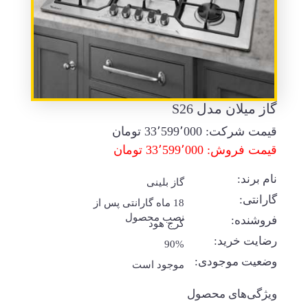
گاز میلان مدل S26
قیمت شرکت:
33٬599٬000
تومان
قیمت فروش: 33٬599٬000 تومان
نام برند:
گاز بلینی
گارانتی:
18 ماه گارانتی پس از
نصب محصول
فروشنده:
کرج هود
رضایت خرید:
90%
وضعیت موجودی:
موجود است
ویژگی‌های محصول