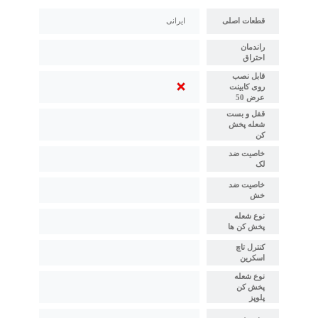
قطعات اصلی
ایرانی
راندمان
احتراق
قابل نصب
روی کابینت
عرض 50
قفل و بست
شعله پخش
کن
خاصیت ضد
لک
خاصیت ضد
خش
نوع شعله
پخش کن ها
کنترل تاچ
اسکرین
نوع شعله
پخش کن
پلوپز