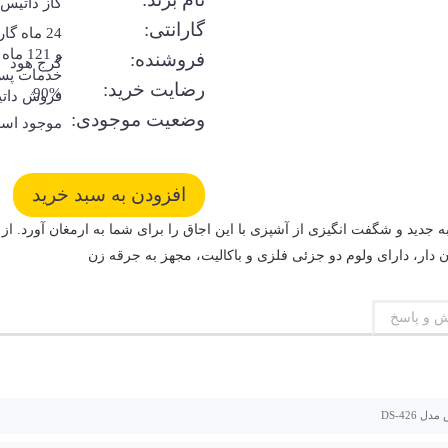
گاز داتیس
گارانتی:
24 ماه گا
و 121 ماه
فروشنده:
کرج هود
خدمات پس
رضایت خرید:
90%
فروش دات
وضعیت موجودی:
موجود اس
ربه جدید و شگفت انگیزی از آشپزی با این اجاق را برای شما به ارمغان آورد. ا
ر، دارای ولوم دو جزئی فلزی و باکالیت، مجهز به جرقه زن
 و پاسخ
ل DS-426