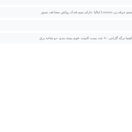
L ایتالیا -دارای سیم فندک روکش مضاعف نسوز
نتی - 4 عدد بست کابینت -فوم بسته بندی -دو شاخه برق