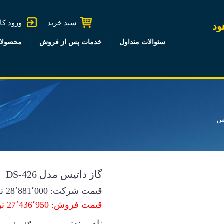
سبد خرید
ورود کا
ود
سئوالات متداول
خدمات پس از فروش
محصولا
یس
گاز داتیس مدل DS-426
قیمت شرکت:
28٬881٬000
تو
قیمت فروش: 27٬436٬950 تومان
نام برند: