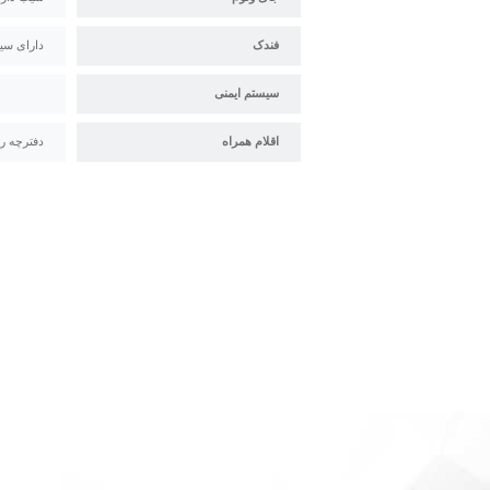
فندک
دارای سیستم جرقه زن orenzo
سیستم ایمنی
اقلام همراه
دفترچه راهنما-برگه گارا