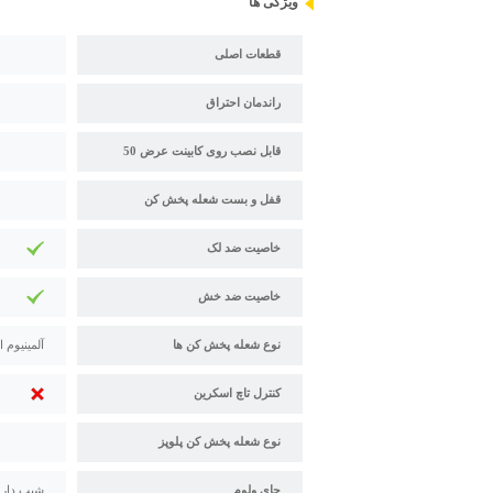
ویژگی ها
قطعات اصلی
راندمان احتراق
قابل نصب روی کابینت عرض 50
قفل و بست شعله پخش کن
خاصیت ضد لک
خاصیت ضد خش
نوع شعله پخش کن ها
آلمینیوم 
کنترل تاچ اسکرین
نوع شعله پخش کن پلوپز
جای ولوم
شیب دار