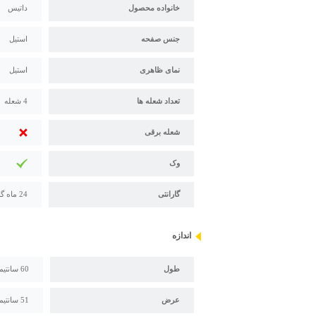
خانواده محصول
داتیس
جنس صفحه
استیل
نمای ظاهری
استیل
تعداد شعله ها
4 شعله
شعله برقی
وک
گارانتی
24 ماه گارانتی و 121 ماه خدمات پس از فروش داتیس
اندازه
طول
60 سانتیمتر
عرض
51 سانتیمتر