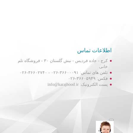
اطلاعات تماس
کرج - جاده فردیس - نبش گلستان ۳۰ - فروشگاه تلم
خانی
تلفن های تماس: ۳۶۶۰۰۰۹۱-۰۲۶ - ۳۶۶۰۲۷۴۰-۰۲۶
فکس: ۳۶۶۰۵۹۴۹-۰۲۶
پست الکترونیک: info@karajhood.ir