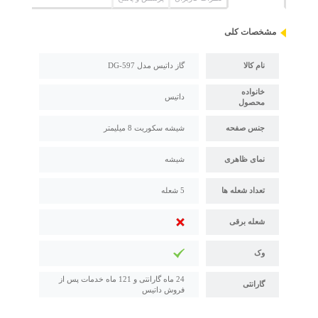
مشخصات کلی
نام کالا
گاز داتیس مدل DG-597
خانواده
داتیس
محصول
جنس صفحه
شیشه سکوریت 8 میلیمتر
نمای ظاهری
شیشه
تعداد شعله ها
5 شعله
شعله برقی
وک
24 ماه گارانتی و 121 ماه خدمات پس از
گارانتی
فروش داتیس