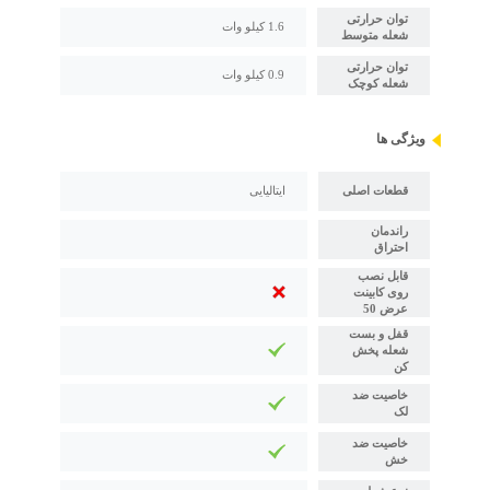
توان حرارتی
1.6 کیلو وات
شعله متوسط
توان حرارتی
0.9 کیلو وات
شعله کوچک
ویژگی ها
قطعات اصلی
ایتالیایی
راندمان
احتراق
قابل نصب
روی کابینت
عرض 50
قفل و بست
شعله پخش
کن
خاصیت ضد
لک
خاصیت ضد
خش