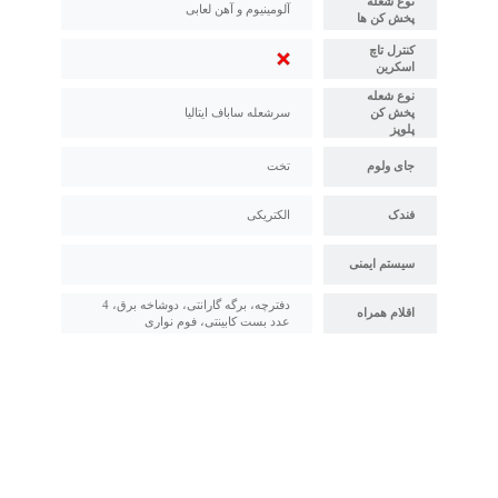
نوع شعله
آلومینیوم و آهن لعابی
پخش کن ها
کنترل تاچ
اسکرین
نوع شعله
پخش کن
سرشعله ساباف ایتالیا
پلوپز
جای ولوم
تخت
فندک
الکتریکی
سیستم ایمنی
دفترچه، برگه گارانتی، دوشاخه برق، 4
اقلام همراه
عدد بست کابینتی، فوم نواری