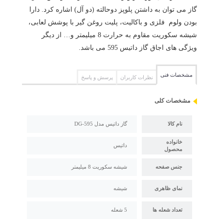
گاز می توان به داشتن پلوپز دوحالته (دو آل) اشاره کرد. دارا
بودن ولوم فلزی و باکالیت، پلیت روغن گیر با پوشش لعابی،
شیشه سکوریت مقاوم به حرارت 8 میلیمتر و… از دیگر
ویژگی های اجاق گاز داتیس 595 می باشد.
مشخصات فنی
نظرات کاربران
پرسش و پاسخ
مشخصات کلی
نام کالا
گاز داتیس مدل DG-595
خانواده
داتیس
محصول
جنس صفحه
شیشه سکوریت 8 میلیمتر
نمای ظاهری
شیشه
تعداد شعله ها
5 شعله