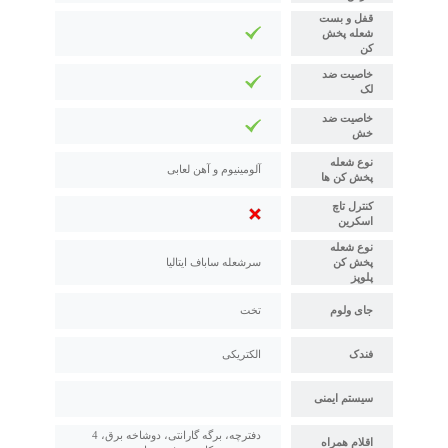
قفل و بست
شعله پخش
کن
خاصیت ضد
لک
خاصیت ضد
خش
نوع شعله
آلومینیوم و آهن لعابی
پخش کن ها
کنترل تاچ
اسکرین
نوع شعله
پخش کن
سرشعله ساباف ایتالیا
پلوپز
جای ولوم
تخت
فندک
الکتریکی
سیستم ایمنی
دفترچه، برگه گارانتی، دوشاخه برق، 4
اقلام همراه