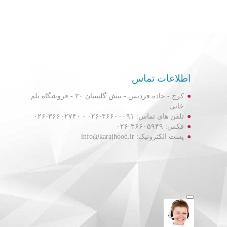
اطلاعات تماس
کرج - جاده فردیس - نبش گلستان ۳۰ - فروشگاه تلم
خانی
تلفن های تماس: ۳۶۶۰۰۰۹۱-۰۲۶ - ۳۶۶۰۲۷۴۰-۰۲۶
فکس: ۳۶۶۰۵۹۴۹-۰۲۶
پست الکترونیک: info@karajhood.ir