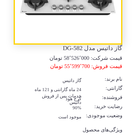
گاز داتیس مدل DG-582
قیمت شرکت:
58٬526٬000
تومان
قیمت فروش: 55٬599٬700 تومان
نام برند:
گاز داتیس
گارانتی:
24 ماه گارانتی و 121 ماه
خدمات پس از فروش
فروشنده:
کرج هود
داتیس
رضایت خرید:
90%
وضعیت موجودی:
موجود است
ویژگی‌های محصول