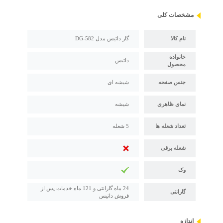
مشخصات کلی
نام کالا
گاز داتیس مدل DG-582
خانواده
داتیس
محصول
جنس صفحه
شیشه ای
نمای ظاهری
شیشه
تعداد شعله ها
5 شعله
شعله برقی
وک
24 ماه گارانتی و 121 ماه خدمات پس از
گارانتی
فروش داتیس
اندازه