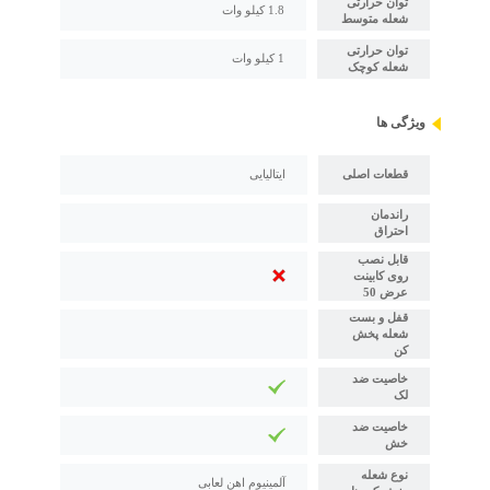
توان حرارتی
1.8 کیلو وات
شعله متوسط
توان حرارتی
1 کیلو وات
شعله کوچک
ویژگی ها
قطعات اصلی
ایتالیایی
راندمان
احتراق
قابل نصب
روی کابینت
عرض 50
قفل و بست
شعله پخش
کن
خاصیت ضد
لک
خاصیت ضد
خش
نوع شعله
آلمینیوم اهن لعابی