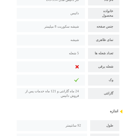
خانواده
داتیس
محصول
جنس صفحه
شیشه سکوریت 8 میلیمتر
نمای ظاهری
شیشه
تعداد شعله ها
5 شعله
شعله برقی
وک
24 ماه گارانتی و 121 ماه خدمات پس از
گارانتی
فروش داتیس
اندازه
طول
92 سانتیمتر