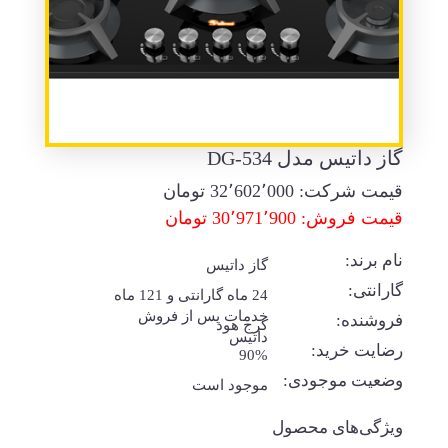
گاز داتیس مدل DG-534
قیمت شرکت:
32٬602٬000
تومان
قیمت فروش: 30٬971٬900 تومان
نام برند:
گاز داتیس
گارانتی:
24 ماه گارانتی و 121 ماه
خدمات پس از فروش
فروشنده:
کرج هود
داتیس
رضایت خرید:
90%
وضعیت موجودی:
موجود است
ویژگی‌های محصول