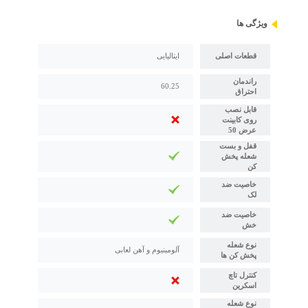
ویژگی ها
قطعات اصلی
ایتالیایی
راندمان
60.25
احتراق
قابل نصب
روی کابینت
عرض 50
قفل و بست
شعله پخش
کن
خاصیت ضد
لک
خاصیت ضد
خش
نوع شعله
آلومینیوم و آهن لعابی
پخش کن ها
کنترل تاچ
اسکرین
نوع شعله