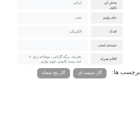
پخش کن
ایرانی
پلوپز
جای ولوم
تخت
فندک
الکتریکی
سیستم ایمنی
دفترچه، برگه گارانتی، دوشاخه برق، 4
اقلام همراه
عدد بست کابینتی، فوم نواری
برچسب ها:
گاز شیشه ای
گاز پنج شعله