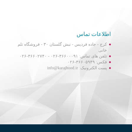
اطلاعات تماس
کرج - جاده فردیس - نبش گلستان ۳۰ - فروشگاه تلم
خانی
تلفن های تماس: ۳۶۶۰۰۰۹۱-۰۲۶ - ۳۶۶۰۲۷۴۰-۰۲۶
فکس: ۳۶۶۰۵۹۴۹-۰۲۶
پست الکترونیک: info@karajhood.ir