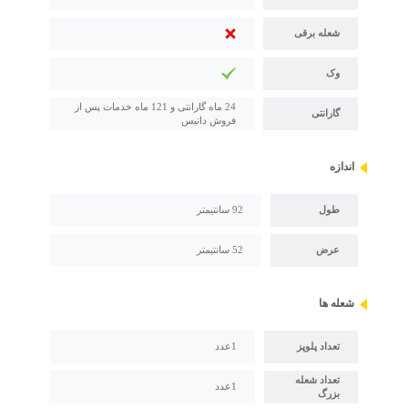
شعله برقی
وک
24 ماه گارانتی و 121 ماه خدمات پس از
گارانتی
فروش داتیس
اندازه
طول
92 سانتیمتر
عرض
52 سانتیمتر
شعله ها
تعداد پلوپز
1عدد
تعداد شعله
1عدد
بزرگ