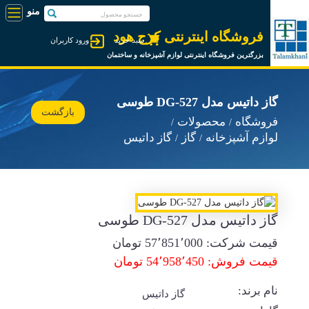
فروشگاه اینترنتی کرج هود
سبد خرید
ورود کاربران
بزرگترین فروشگاه اینترنتی لوازم آشپزخانه و ساختمان
گاز داتیس مدل DG-527 طوسی
بازگشت
فروشگاه
محصولات
لوازم آشپزخانه
گاز
گاز داتیس
گاز داتیس مدل DG-527 طوسی
قیمت شرکت:
57٬851٬000
تومان
قیمت فروش: 54٬958٬450 تومان
نام برند:
گاز داتیس