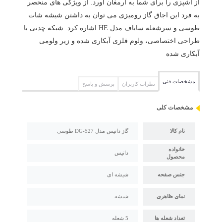
از آشپزی را برای شما به ارمغان آورد. از ویژگی های منحصر
به فرد این اجاق گاز رومیزی می توان به داشتن شیشه شات
طوسی و سرشعله ساباف مدل HE اشاره کرد. شبکه چدنی با
طراحی اختصاصی، ولوم فلزی آبکاری شده و زیر ولومی
آبکاری شده
مشخصات فنی
نظرات کاربران
پرسش و پاسخ
مشخصات کلی
نام کالا
گاز داتیس مدل DG-527 طوسی
خانواده
داتیس
محصول
جنس صفحه
شیشه ای
نمای ظاهری
شیشه
تعداد شعله ها
5 شعله