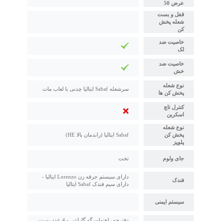
عرض 50
قفل و بست
شعله پخش
کن
خاصیت ضد
لک
خاصیت ضد
خش
نوع شعله
سرشعله Sabaf ایتالیا چدنی با لعاب مات
پخش کن ها
کنترل تاچ
اسکرین
نوع شعله
پخش کن
Sabaf ایتالیا (راندمان بالا HE)
پلوپز
جای ولوم
تخت
دارای سیستم جرقه زن Lorenzo ایتالیا -
فندک
دارای سیم فندک Sabaf ایتالیا
سیستم ایمنی
دفترچه راهنما-برگه گارانتی - 4 عدد بست