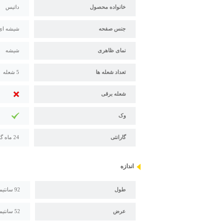
خانواده محصول
داتیس
جنس صفحه
شیشه ای
نمای ظاهری
شیشه
تعداد شعله ها
5 شعله
شعله برقی
وک
گارانتی
24 ماه گارانتی و 121 ماه خدمات پس از فروش داتیس
اندازه
طول
92 سانتیمتر
عرض
52 سانتیمتر