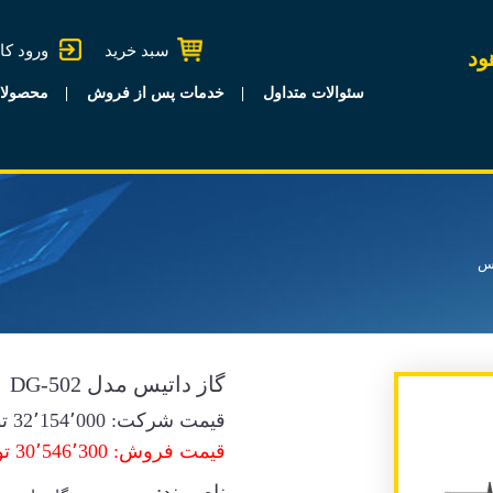
سبد خرید
ورود کا
ود
سئوالات متداول
خدمات پس از فروش
محصولا
یس
گاز داتیس مدل DG-502
قیمت شرکت:
32٬154٬000
تو
قیمت فروش: 30٬546٬300 تومان
نام برند: