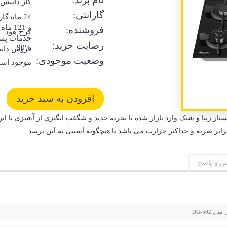
گاز داتیس
گارانتی:
24 ماه گا
و 121 ماه
فروشنده:
کرج هود
خدمات پس
رضایت خرید:
90%
فروش دات
وضعیت موجودی:
موجود اس
ی داتیس مدل DG 502 با طراحی بسیار زیبا و شیک وارد بازار شده تا تجربه جدید و شگفت انگیزی از آ
 و پاسخ
ل DG-502