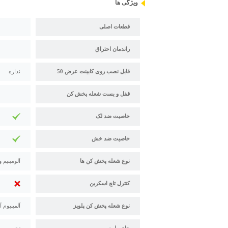
ویژگی ها
قطعات اصلی
راندمان احتراق
قابل نصب روی کابینت عرض 50
نداره
قفل و بست شعله پخش کن
خاصیت ضد لک
خاصیت ضد خش
نوع شعله پخش کن ها
آلومینیم و
کنترل تاچ اسکرین
نوع شعله پخش کن پلوپز
آلمینیوم 