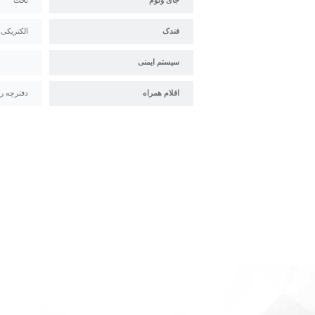
جای ولوم
تخت
فندک
الکتریکی
سیستم ایمنی
اقلام همراه
دفترچه راهنما-برگه گارا