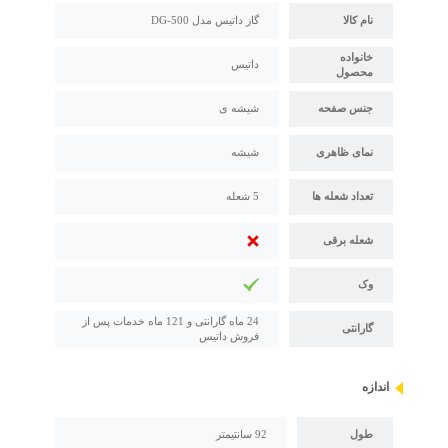
نام کالا
گاز داتیس مدل DG-500
خانواده
داتیس
محصول
جنس صفحه
شیشه ی
نمای ظاهری
شیشه
تعداد شعله ها
5 شعله
شعله برقی
وک
24 ماه گارانتی و 121 ماه خدمات پس از
گارانتی
فروش داتیس
اندازه
طول
92 سانتیمتر