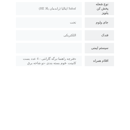
نوع شعله
پخش کن
Sabaf ایتالیا (راندمان بالا HE)
پلوپز
جای ولوم
تخت
فندک
اللکتریکی
سیستم ایمنی
دفترچه راهنما-برگه گارانتی - 4 عدد بست
اقلام همراه
کابینت -فوم بسته بندی -دو شاخه برق