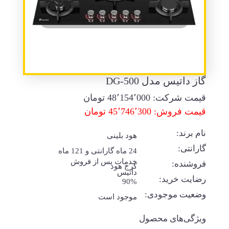
گاز داتیس مدل DG-500
قیمت شرکت:
48٬154٬000
تومان
قیمت فروش: 45٬746٬300 تومان
نام برند:
هود بلینی
گارانتی:
24 ماه گارانتی و 121 ماه
خدمات پس از فروش
فروشنده:
کرج هود
داتیس
رضایت خرید:
90%
وضعیت موجودی:
موجود است
ویژگی‌های محصول