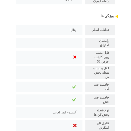
شعله کوچک
ویژگی ها
قطعات اصلی
ایتالیا
راندمان
احتراق
قابل نصب
روی کابینت
عرض 50
قفل و بست
شعله پخش
کن
خاصیت ضد
لک
خاصیت ضد
خش
نوع شعله
آلمینیوم اهن لعابی
پخش کن ها
کنترل تاچ
اسکرین