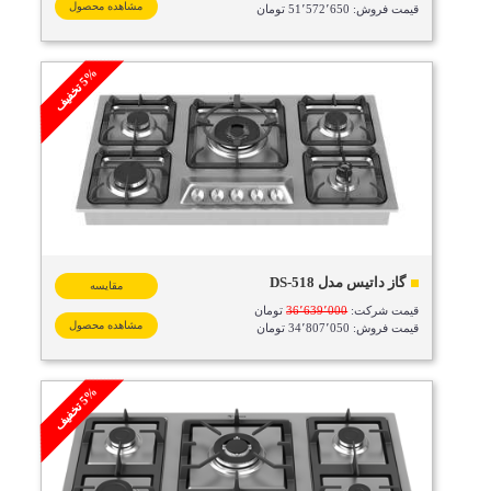
مشاهده محصول
قیمت فروش: 51٬572٬650 تومان
%
ف
5
ت
خ
ف
ی
گاز داتیس مدل DS-518
مقایسه
قیمت شرکت:
36٬639٬000
تومان
مشاهده محصول
قیمت فروش: 34٬807٬050 تومان
%
ف
5
ت
خ
ف
ی