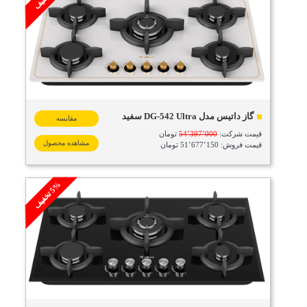
گاز داتیس مدل DG-542 Ultra سفید
مقایسه
قیمت شرکت:
54٬397٬000
تومان
مشاهده محصول
قیمت فروش: 51٬677٬150 تومان
%
ف
5
ت
خ
ف
ی