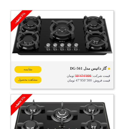
%
ف
5
ت
خ
ف
ی
گاز داتیس مدل DG-561
مقایسه
قیمت شرکت:
50٬474٬000
تومان
مشاهده محصول
قیمت فروش: 47٬950٬300 تومان
%
ف
5
ت
خ
ف
ی