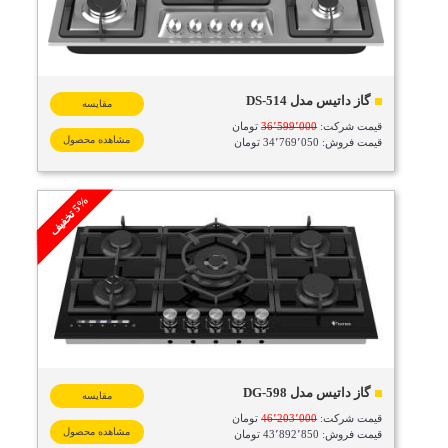
گاز داتیس مدل DS-514
مقایسه
قیمت شرکت:
36٬599٬000
تومان
مشاهده محصول
قیمت فروش: 34٬769٬050 تومان
%
ف
5
ت
خ
ف
ی
گاز داتیس مدل DG-598
مقایسه
قیمت شرکت:
46٬203٬000
تومان
مشاهده محصول
قیمت فروش: 43٬892٬850 تومان