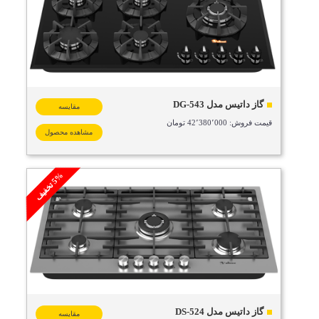
گاز داتیس مدل DG-543
مقایسه
قیمت فروش: 42٬380٬000 تومان
مشاهده محصول
%
ف
5
ت
خ
ف
ی
گاز داتیس مدل DS-524
مقایسه