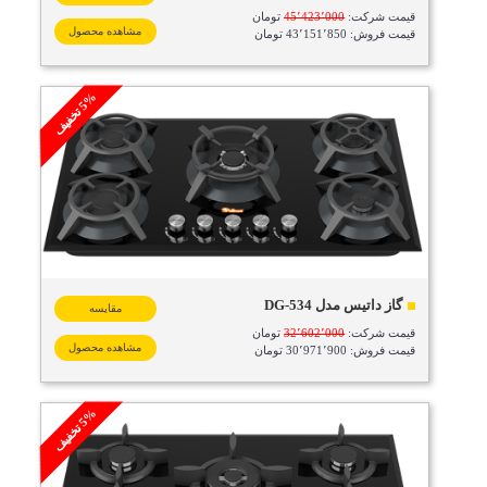
قیمت شرکت:
45٬423٬000
تومان
مشاهده محصول
قیمت فروش: 43٬151٬850 تومان
%
ف
5
ت
خ
ف
ی
گاز داتیس مدل DG-534
مقایسه
قیمت شرکت:
32٬602٬000
تومان
مشاهده محصول
قیمت فروش: 30٬971٬900 تومان
%
ف
5
ت
خ
ف
ی