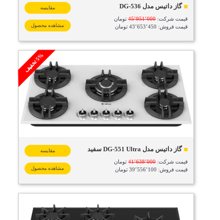
گاز داتیس مدل DG-536
مقایسه
قیمت شرکت:
45٬951٬000
تومان
مشاهده محصول
قیمت فروش: 43٬653٬450 تومان
%
ف
5
ت
خ
ف
ی
گاز داتیس مدل DG-551 Ultra سفید
مقایسه
قیمت شرکت:
41٬638٬000
تومان
مشاهده محصول
قیمت فروش: 39٬556٬100 تومان