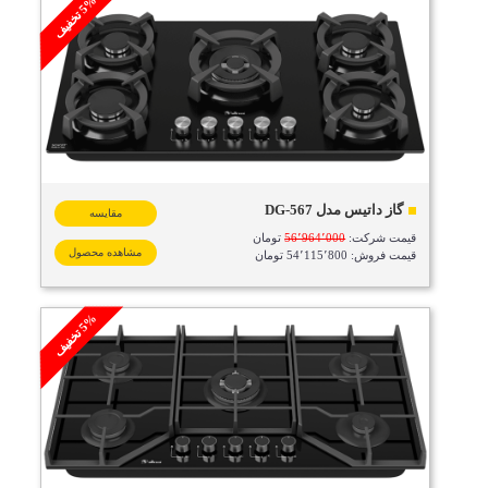
%
ف
5
ت
خ
ف
ی
گاز داتیس مدل DG-567
مقایسه
قیمت شرکت:
56٬964٬000
تومان
مشاهده محصول
قیمت فروش: 54٬115٬800 تومان
%
ف
5
ت
خ
ف
ی