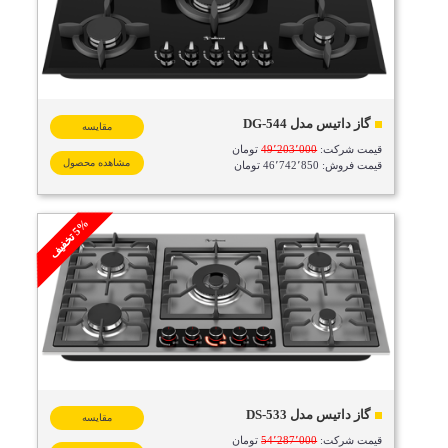
گاز داتیس مدل DG-544
مقایسه
قیمت شرکت:
49٬203٬000
تومان
مشاهده محصول
قیمت فروش: 46٬742٬850 تومان
%
ف
5
ت
خ
ف
ی
گاز داتیس مدل DS-533
مقایسه
قیمت شرکت:
54٬287٬000
تومان