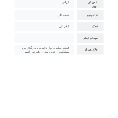
پخش کن
ایرانی
پلوپز
جای ولوم
شیب دار
فندک
الکتریکی
سیستم ایمنی
قطعه صلیبی، نوار تزئینی، پایه رگلاژ، پین
اقلام همراه
سیلیکونی، چدنی مبدل، دفترچه راهنما