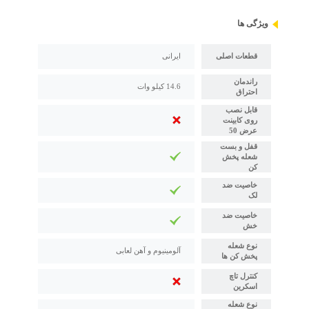
ویژگی ها
قطعات اصلی
ایرانی
راندمان
14.6 کیلو وات
احتراق
قابل نصب
روی کابینت
عرض 50
قفل و بست
شعله پخش
کن
خاصیت ضد
لک
خاصیت ضد
خش
نوع شعله
آلومینیوم و آهن لعابی
پخش کن ها
کنترل تاچ
اسکرین
نوع شعله