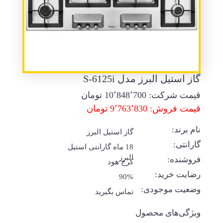
گاز استیل البرز مدل S-6125i
قیمت شرکت:
10٬848٬700
تومان
قیمت فروش: 9٬763٬830 تومان
نام برند:
گاز استیل البرز
گارانتی:
18 ماه گارانتی استیل
البرز
فروشنده:
کرج هود
رضایت خرید:
90%
وضعیت موجودی:
تماس بگیرید
ویژگی‌های محصول