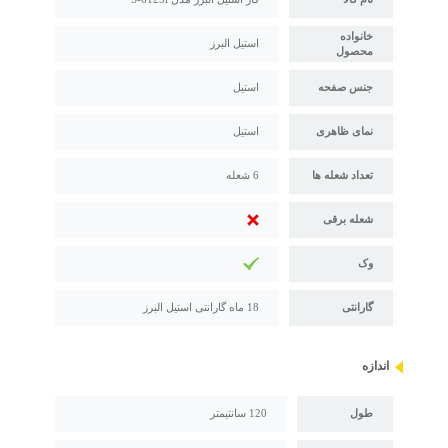
خانواده
استیل البرز
محصول
جنس صفحه
استیل
نمای ظاهری
استیل
تعداد شعله ها
6 شعله
شعله برقی
وک
گارانتی
18 ماه گارانتی استیل البرز
اندازه
طول
120 سانتیمتر