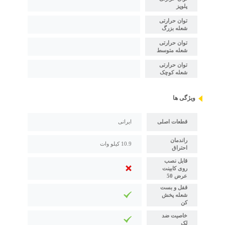
پلوپز
توان حرارتی
شعله بزرگ
توان حرارتی
شعله متوسط
توان حرارتی
شعله کوچک
ویژگی ها
قطعات اصلی
ایرانی
راندمان
10.9 کیلو وات
احتراق
قابل نصب
روی کابینت
عرض 50
قفل و بست
شعله پخش
کن
خاصیت ضد
لک