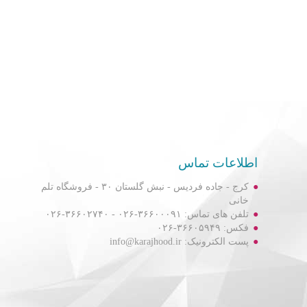
اطلاعات تماس
کرج - جاده فردیس - نبش گلستان ۳۰ - فروشگاه تلم
خانی
تلفن های تماس: ۳۶۶۰۰۰۹۱-۰۲۶ - ۳۶۶۰۲۷۴۰-۰۲۶
فکس: ۳۶۶۰۵۹۴۹-۰۲۶
پست الکترونیک: info@karajhood.ir