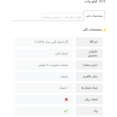
10.9 کیلو وات
مشخصات فنی
نظرات کاربران
پرسش و پاسخ
مشخصات کلی
نام کالا
گاز استیل البرز مدل G-5958
خانواده
استیل البرز
محصول
جنس صفحه
شیشه سکوریت 8 میلیمتر
نمای ظاهری
شیشه
تعداد شعله ها
5 شعله
شعله برقی
وک