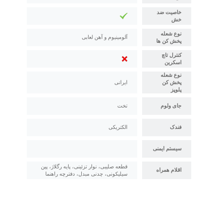
خاصیت ضد
خش
نوع شعله
آلومینیوم و آهن لعابی
پخش کن ها
کنترل تاچ
اسکرین
نوع شعله
پخش کن
ایرانی
پلوپز
جای ولوم
تخت
فندک
الکتریکی
سیستم ایمنی
قطعه صلیبی، نوار تزئینی، پایه رگلاژ، پین
اقلام همراه
سیلیکونی، چدنی مبدل، دفترچه راهنما