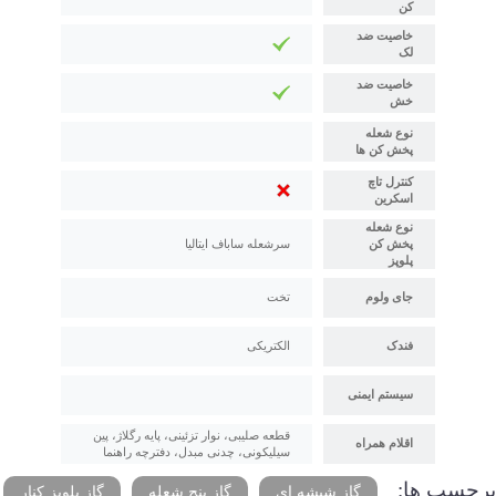
کن
خاصیت ضد
لک
خاصیت ضد
خش
نوع شعله
پخش کن ها
کنترل تاچ
اسکرین
نوع شعله
پخش کن
سرشعله ساباف ایتالیا
پلوپز
جای ولوم
تخت
فندک
الکتریکی
سیستم ایمنی
قطعه صلیبی، نوار تزئینی، پایه رگلاژ، پین
اقلام همراه
سیلیکونی، چدنی مبدل، دفترچه راهنما
برچسب ها:
گاز شیشه ای
گاز پنج شعله
گاز پلوپز کنار