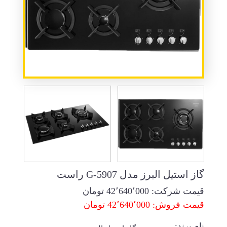
گاز استیل البرز مدل G-5907 راست
قیمت شرکت:
42٬640٬000
تومان
قیمت فروش: 42٬640٬000 تومان
نام برند: