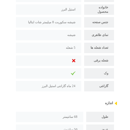
خانواده
استیل البرز
محصول
جنس صفحه
شیشه سکوریت 8 میلیمتر شات ایتالیا
نمای ظاهری
شیشه
تعداد شعله ها
5 شعله
شعله برقی
وک
گارانتی
24 ماه گارانتی استیل البرز
اندازه
طول
68 سانتیمتر
عرض
50 سانتیمتر