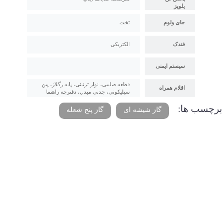
پلوپز
جای ولوم
تخت
فندک
الکتریکی
سیستم ایمنی
قطعه صلیبی، نوار تزئینی، پایه رگلاژ، پین
اقلام همراه
سیلیکونی، چدنی مبدل، دفترچه راهنما
برچسب ها:
گاز شیشه ای
گاز پنج شعله