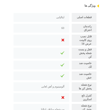
ویژگی ها
قطعات اصلی
ایتالیایی
راندمان
60
احتراق
قابل نصب
روی کابینت
عرض 50
قفل و بست
شعله پخش
کن
خاصیت ضد
لک
خاصیت ضد
خش
نوع شعله
آلومینیوم و آهن لعابی
پخش کن ها
کنترل تاچ
اسکرین
نوع شعله
پخش کن
سرشعله ساباف ایتالیا