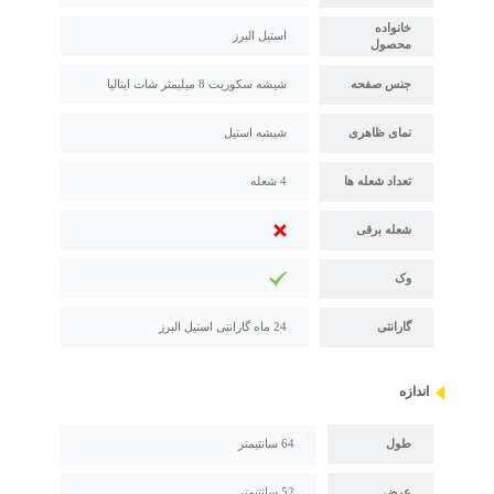
خانواده
استیل البرز
محصول
جنس صفحه
شیشه سکوریت 8 میلیمتر شات ایتالیا
نمای ظاهری
شیشه استیل
تعداد شعله ها
4 شعله
شعله برقی
وک
گارانتی
24 ماه گارانتی استیل البرز
اندازه
طول
64 سانتیمتر
عرض
52 سانتیمتر