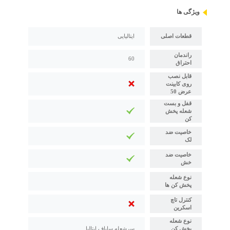
ویژگی ها
قطعات اصلی
ایتالیایی
راندمان
60
احتراق
قابل نصب
روی کابینت
عرض 50
قفل و بست
شعله پخش
کن
خاصیت ضد
لک
خاصیت ضد
خش
نوع شعله
پخش کن ها
کنترل تاچ
اسکرین
نوع شعله
پخش کن
سرشعله ساباف ایتالیا