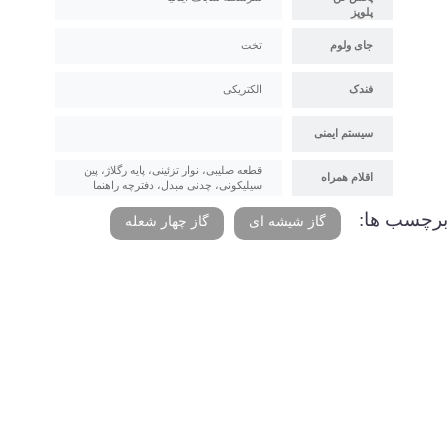
پلوپز
جای ولوم
تخت
فندک
الکتریکی
سیستم ایمنی
قطعه صلیبی، نوار تزئینی، پایه رگلاژ، پین
اقلام همراه
سیلیکونی، چدنی مبدل، دفترچه راهنما
برچسب ها:
گاز شیشه ای
گاز چهار شعله