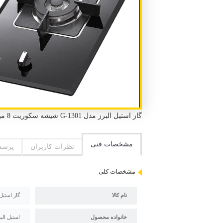
گاز استیل البرز مدل G-1301 شیشه سکوریت 8 میلیمتر شات ایتالیا 1 شعله طول 35 سانتیمتر عرض 52 سانتیمتر راندمان احتراق 60
مشخصات فنی
نظرات کاربران
پرسش
مشخصات کلی
نام کالا
گاز استیل ال
خانواده محصول
استیل الب