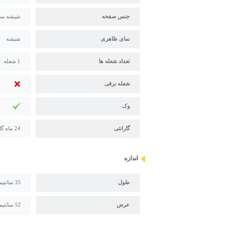
جنس صفحه
شیشه سکوریت 8 میلی
نمای ظاهری
شیشه
تعداد شعله ها
1 شعله
شعله برقی
وک
گارانتی
24 ماه گارانتی استیل البرز
اندازه
طول
35 سانتیمتر
عرض
52 سانتیمتر