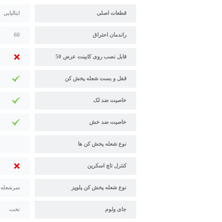
قطعات اصلی
ایتالیایی
راندمان احتراق
60
قابل نصب روی کابینت عرض 50
قفل و بست شعله پخش کن
خاصیت ضد لک
خاصیت ضد خش
نوع شعله پخش کن ها
کنترل تاچ اسکرین
نوع شعله پخش کن پلوپز
سرشعله دی
جای ولوم
تخت