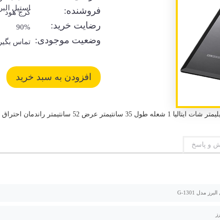
استیل البر
فروشنده:
کرج هود
رضایت خرید:
90%
وضعیت موجودی:
تماس بگیر
 و پاسخ
برز مدل G-1301
رز