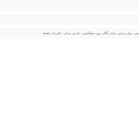
ی، نوار تزئینی، پایه رگلاژ، پین سیلیکونی، چدنی مبدل، دفترچه راهنما