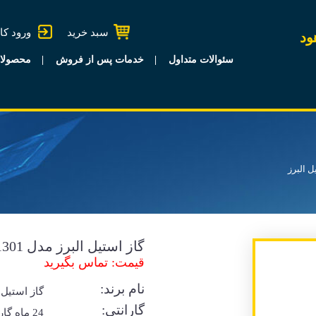
سبد خرید
ورود کا
ود
سئوالات متداول
خدمات پس از فروش
محصولا
ل البرز
گاز استیل البرز مدل G-1301
قیمت: تماس بگیرید
نام برند:
گاز استیل 
گارانتی:
24 ماه گا