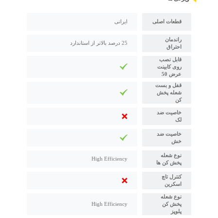
قطعات اصلی
ایرانی
راندمان
25 درصد بالاتر از استاندارد
احتراق
قابل نصب
روی کابینت
عرض 50
قفل و بست
شعله پخش
کن
خاصیت ضد
لک
خاصیت ضد
خش
نوع شعله
High Efficiency
پخش کن ها
کنترل تاچ
اسکرین
نوع شعله
پخش کن
High Efficiency
پلوپز