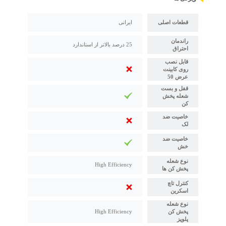
قطعات اصلی
ایرانی
راندمان
25 درصد بالاتر از استاندارد
احتراق
قابل نصب
روی کابینت
عرض 50
قفل و بست
شعله پخش
کن
خاصیت ضد
لک
خاصیت ضد
خش
نوع شعله
High Efficiency
پخش کن ها
کنترل تاچ
اسکرین
نوع شعله
پخش کن
High Efficiency
پلوپز