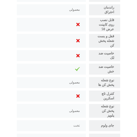
راندمان
معمولی
احتراق
قابل نصب
روی کابینت
عرض 50
قفل و بست
شعله پخش
کن
خاصیت ضد
لک
خاصیت ضد
خش
نوع شعله
معمولی
پخش کن ها
کنترل تاچ
اسکرین
نوع شعله
پخش کن
معمولی
پلوپز
جای ولوم
تخت