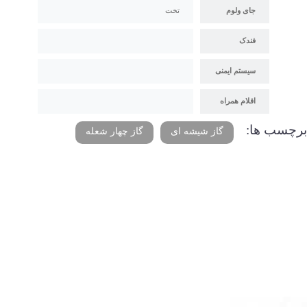
جای ولوم
تخت
فندک
سیستم ایمنی
اقلام همراه
برچسب ها:
گاز شیشه ای
گاز چهار شعله