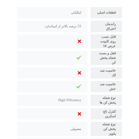
قطعات اصلی
ایتالیائی
راندمان
25 درصد بالاتر از استاندارد
احتراق
قابل نصب
روی کابینت
عرض 50
قفل و بست
شعله پخش
کن
خاصیت ضد
لک
خاصیت ضد
خش
نوع شعله
High Efficiency
پخش کن ها
کنترل تاچ
اسکرین
نوع شعله
پخش کن
معمولی
پلوپز