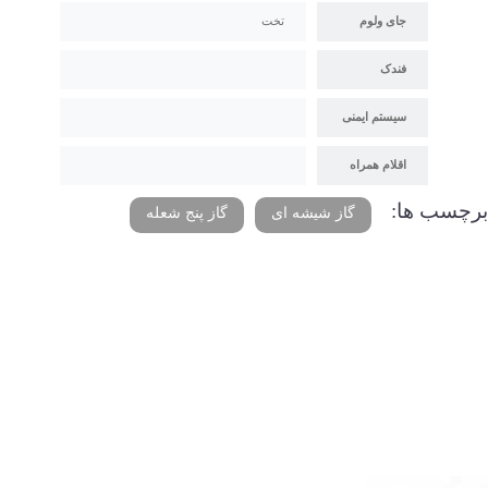
جای ولوم
تخت
فندک
سیستم ایمنی
اقلام همراه
برچسب ها:
گاز شیشه ای
گاز پنج شعله