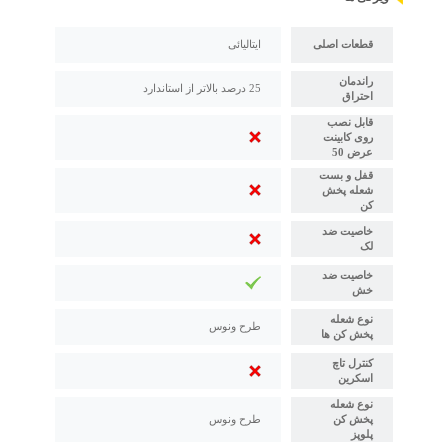
قطعات اصلی
ایتالیائی
راندمان
25 درصد بالاتر از استاندارد
احتراق
قابل نصب
روی کابینت
عرض 50
قفل و بست
شعله پخش
کن
خاصیت ضد
لک
خاصیت ضد
خش
نوع شعله
طرح ونوس
پخش کن ها
کنترل تاچ
اسکرین
نوع شعله
پخش کن
طرح ونوس
پلوپز