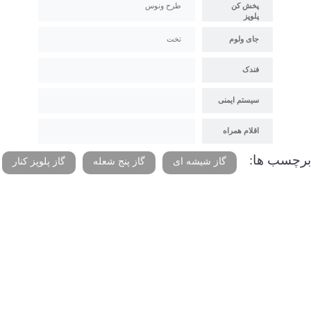
پخش کن
طرح ونوس
پلوپز
جای ولوم
تخت
فندک
سیستم ایمنی
اقلام همراه
برچسب ها:
گاز شیشه ای
گاز پنج شعله
گاز پلوپز کنار