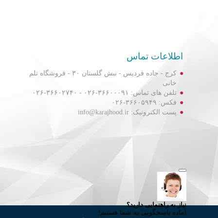
اطلاعات تماس
کرج - جاده فردیس - نبش گلستان ۳۰ - فروشگاه تلم
خانی
تلفن های تماس: ۳۶۶۰۰۰۹۱-۰۲۶ - ۳۶۶۰۲۷۴۰-۰۲۶
فکس: ۳۶۶۰۵۹۴۹-۰۲۶
پست الکترونیک: info@karajhood.ir