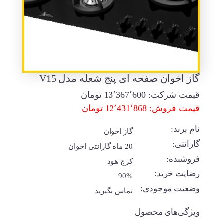
گاز اخوان صفحه ای پنج شعله مدل V15
قیمت شرکت:
13٬367٬600
تومان
قیمت فروش: 12٬431٬868 تومان
نام برند:
گاز اخوان
گارانتی:
20 ماه گارانتی اخوان
فروشنده:
کرج هود
رضایت خرید:
90%
وضعیت موجودی:
تماس بگیرید
ویژگی‌های محصول