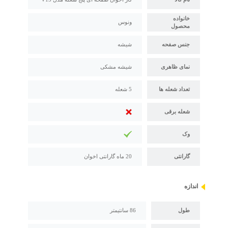
خانواده
ونوس
محصول
جنس صفحه
شیشه
نمای ظاهری
شیشه مشکی
تعداد شعله ها
5 شعله
شعله برقی
وک
گارانتی
20 ماه گارانتی اخوان
اندازه
طول
86 سانتیمتر