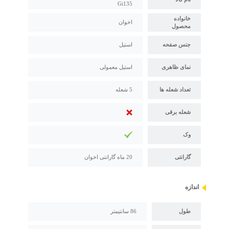
Gi135
خانواده
اخوان
محصول
جنس صفحه
استیل
نمای ظاهری
استیل معمولی
تعداد شعله ها
5 شعله
شعله برقی
وک
گارانتی
20 ماه گارانتی اخوان
اندازه
طول
86 سانتیمتر