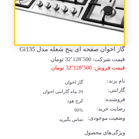
گاز اخوان صفحه ای پنج شعله مدل Gi135
قیمت شرکت:
32٬128٬500
تومان
قیمت فروش: 32٬128٬500 تومان
نام برند:
گاز اخوان
گارانتی:
20 ماه گارانتی اخوان
فروشنده:
کرج هود
رضایت خرید:
90%
وضعیت موجودی:
تماس بگیرید
ویژگی‌های محصول