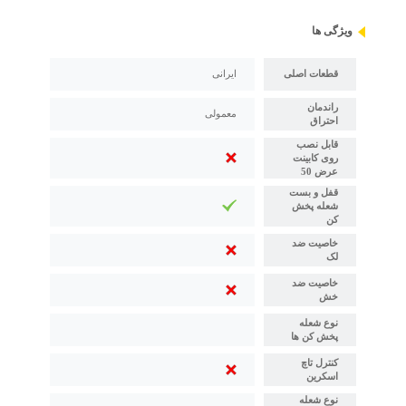
ویژگی ها
قطعات اصلی
ایرانی
راندمان
معمولی
احتراق
قابل نصب
روی کابینت
عرض 50
قفل و بست
شعله پخش
کن
خاصیت ضد
لک
خاصیت ضد
خش
نوع شعله
پخش کن ها
کنترل تاچ
اسکرین
نوع شعله