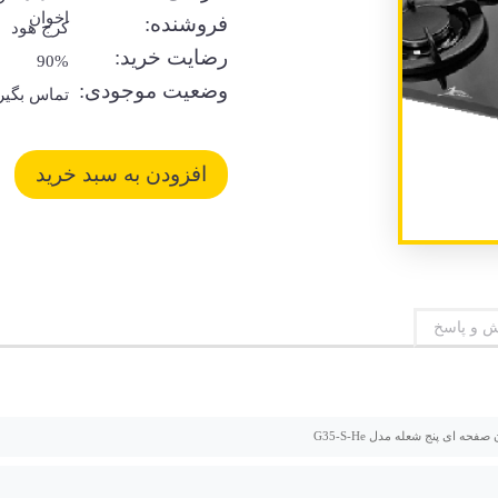
اخوان
فروشنده:
کرج هود
رضایت خرید:
90%
وضعیت موجودی:
تماس بگیر
 و پاسخ
صفحه ای پنج شعله مدل G35-S-He