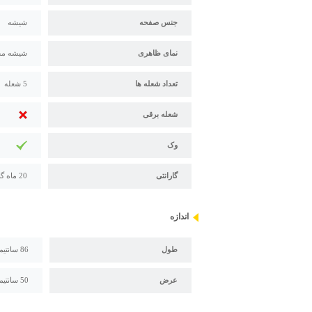
جنس صفحه
شیشه
نمای ظاهری
شیشه م
تعداد شعله ها
5 شعله
شعله برقی
وک
گارانتی
20 ماه گارانتی اخوان
اندازه
طول
86 سانتیمتر
عرض
50 سانتیمتر