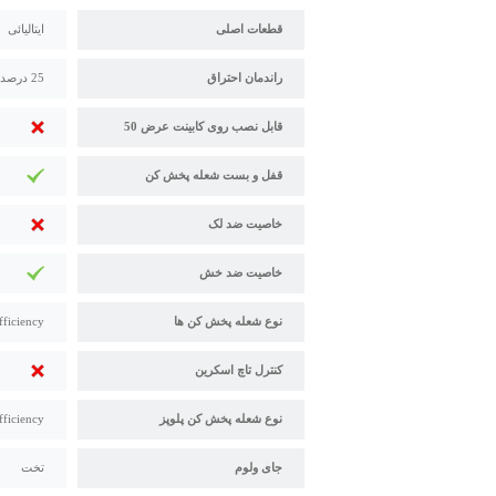
قطعات اصلی
ایتالیائی
راندمان احتراق
25 درصد بالاتر از استاندارد
قابل نصب روی کابینت عرض 50
قفل و بست شعله پخش کن
خاصیت ضد لک
خاصیت ضد خش
نوع شعله پخش کن ها
fficiency
کنترل تاچ اسکرین
نوع شعله پخش کن پلوپز
fficiency
جای ولوم
تخت