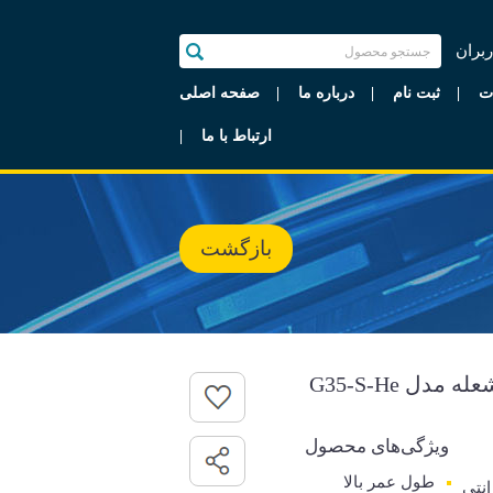
ربران
ت
ثبت نام
درباره ما
صفحه اصلی
ارتباط با ما
بازگشت
دل G35-S-He
ویژگی‌های محصول
طول عمر بالا
رانتی