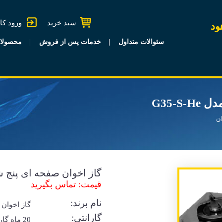
سبد خرید
ورود کا
ود
سئوالات متداول
خدمات پس از فروش
محصولا
G35-S
ان
گاز اخوان صفحه ای پنج شعله م
قیمت: تماس بگیرید
نام برند:
گاز اخوان
گارانتی:
20 ماه گا