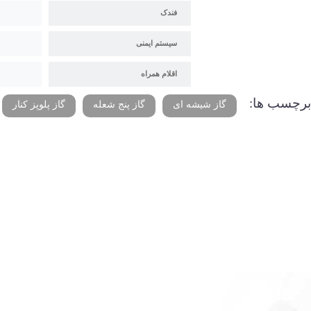
فندک
سیستم ایمنی
اقلام همراه
برچسب ها:
گاز شیشه ای
گاز پنج شعله
گاز پلوپز کنار