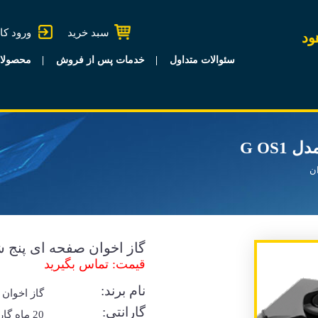
سبد خرید
ورود کا
ود
سئوالات متداول
خدمات پس از فروش
محصولا
G OS
ان
گاز اخوان صفحه ای پنج شعله
قیمت: تماس بگیرید
نام برند:
گاز اخوان
گارانتی:
20 ماه گا