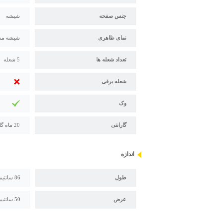
جنس صفحه
شیشه
نمای ظاهری
شیشه م
تعداد شعله ها
5 شعله
شعله برقی
وک
گارانتی
20 ماه گارانتی اخوان
اندازه
طول
86 سانتیمتر
عرض
50 سانتیمتر