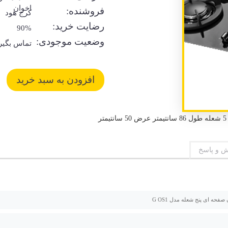
اخوان
فروشنده:
کرج هود
رضایت خرید:
90%
وضعیت موجودی:
تماس بگیر
 و پاسخ
صفحه ای پنج شعله مدل G OS1