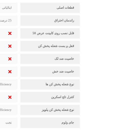
قطعات اصلی
ایتالیائی
راندمان احتراق
25 درصد بالاتر از استاندارد
قابل نصب روی کابینت عرض 50
قفل و بست شعله پخش کن
خاصیت ضد لک
خاصیت ضد خش
نوع شعله پخش کن ها
fficiency
کنترل تاچ اسکرین
نوع شعله پخش کن پلوپز
fficiency
جای ولوم
تخت