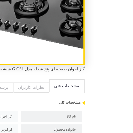
گاز اخوان صفحه ای پنج شعله مدل G OS1 شیشه 5 شعله طول 86 سانتیمتر عرض 50 سانتیمتر
مشخصات فنی
نظرات کاربران
پرسش
مشخصات کلی
نام کالا
گاز اخوان 
خانواده محصول
اورانوس