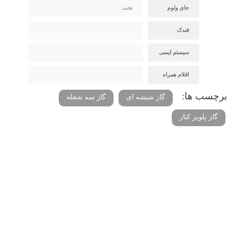
جای ولوم
تخت
فندک
سیستم ایمنی
اقلام همراه
برچسب ها:
گاز شیشه ای
گاز سه شعله
گاز پلوپز کنار