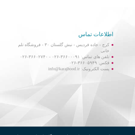
اطلاعات تماس
کرج - جاده فردیس - نبش گلستان ۳۰ - فروشگاه تلم
خانی
تلفن های تماس: ۳۶۶۰۰۰۹۱-۰۲۶ - ۳۶۶۰۲۷۴۰-۰۲۶
فکس: ۳۶۶۰۵۹۴۹-۰۲۶
پست الکترونیک: info@karajhood.ir