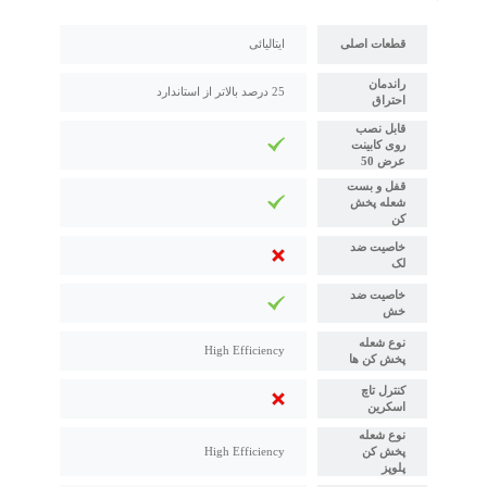
قطعات اصلی
ایتالیائی
راندمان
25 درصد بالاتر از استاندارد
احتراق
قابل نصب
روی کابینت
عرض 50
قفل و بست
شعله پخش
کن
خاصیت ضد
لک
خاصیت ضد
خش
نوع شعله
High Efficiency
پخش کن ها
کنترل تاچ
اسکرین
نوع شعله
پخش کن
High Efficiency
پلوپز