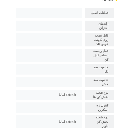
قطعات اصلی
راندمان
احتراق
قابل نصب
روی کابینت
عرض 50
قفل و بست
شعله پخش
کن
خاصیت ضد
لک
خاصیت ضد
خش
نوع شعله
defendi ایتالیا
پخش کن ها
کنترل تاچ
اسکرین
نوع شعله
پخش کن
defendi ایتالیا
پلوپز