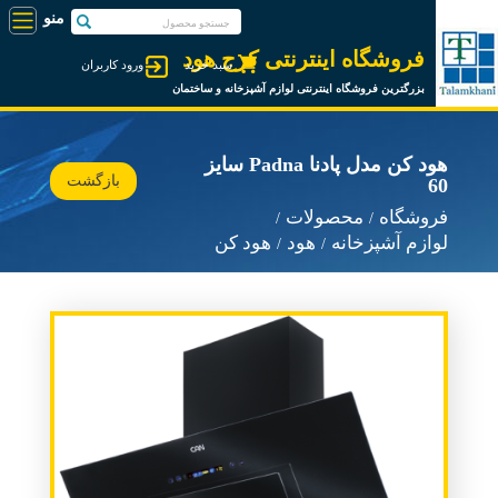
فروشگاه اینترنتی کرج هود
سبد خرید
ورود کاربران
بزرگترین فروشگاه اینترنتی لوازم آشپزخانه و ساختمان
هود کن مدل پادنا Padna سایز
بازگشت
60
فروشگاه
محصولات
لوازم آشپزخانه
هود
هود کن