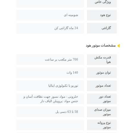
ویژگی خاص
نوع هود
شومینه ای
گارانتی
24 ماه گارانتی کن
مشخصات موتور هود
قدرت مکش
700 متر مکعب بر ساعت
هوا
توان موتور
140 وات
تعداد موتور
توربو با تکنولوژی ایتالیا
تعداد دور
حلزونی : مواد نسوز جهت نظافت آسان و
موتور
جنس مواد :پروپیلن الیاف دار
میزان صدای
58 تا 63 دسی بل
موتور
نوع پروانه
موتور