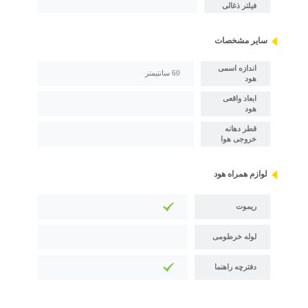
فیلتر ذغالی
سایر مشخصات
اندازه اسمی
60 سانتیمتر
هود
ابعاد واقعی
هود
قطر دهانه
خروجی هوا
لوازم همراه هود
ریموت
لوله خرطومی
دفترچه راهنما