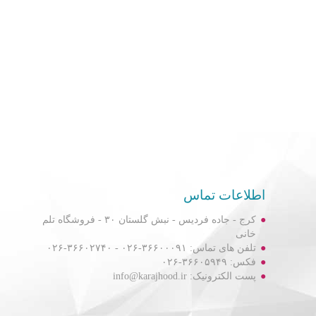
اطلاعات تماس
کرج - جاده فردیس - نبش گلستان ۳۰ - فروشگاه تلم
خانی
تلفن های تماس: ۳۶۶۰۰۰۹۱-۰۲۶ - ۳۶۶۰۲۷۴۰-۰۲۶
فکس: ۳۶۶۰۵۹۴۹-۰۲۶
پست الکترونیک: info@karajhood.ir