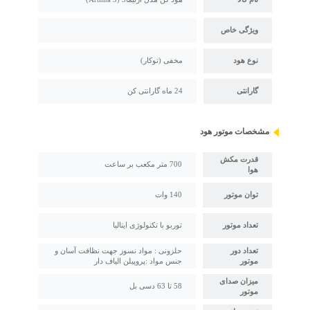
ویژگی خاص
نوع هود
مخفی (توکار)
گارانتی
24 ماه گارانتی کن
مشخصات موتور هود
قدرت مکش
700 متر مکعب بر ساعت
هوا
توان موتور
140 وات
تعداد موتور
توربو با تکنولوژی ایتالیا
تعداد دور
حلزونی : مواد نسوز جهت نظافت آسان و
موتور
جنس مواد :پروپیلن الیاف دار
میزان صدای
58 تا 63 دسی بل
موتور