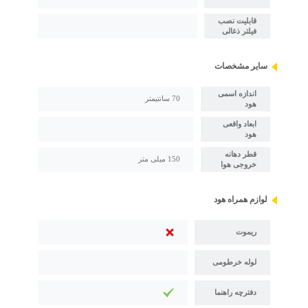
قابلیت نصب
فیلتر ذغالی
سایر مشخصات
اندازه اسمی
70 سانتیمتر
هود
ابعاد واقعی
هود
قطر دهانه
150 میلی متر
خروجی هوا
لوازم همراه هود
ریموت
لوله خرطومی
دفترچه راهنما