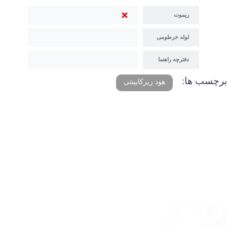
ریموت
لوله خرطومی
دفترچه راهنما
برچسب ها:
هود زیرکابینتی