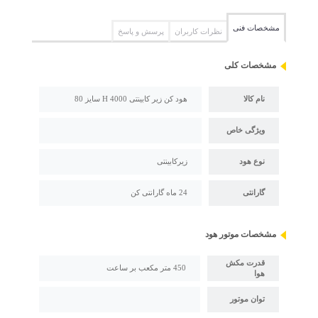
مشخصات فنی
نظرات کاربران
پرسش و پاسخ
مشخصات کلی
نام کالا
هود کن زیر کابینتی 4000 H سایز 80
ویژگی خاص
نوع هود
زیرکابینتی
گارانتی
24 ماه گارانتی کن
مشخصات موتور هود
قدرت مکش
450 متر مکعب بر ساعت
هوا
توان موتور