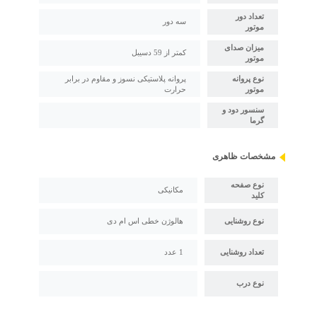
تعداد دور
سه دور
موتور
میزان صدای
کمتر از 59 دسیبل
موتور
نوع پروانه
پروانه پلاستیکی نسوز و مقاوم در برابر
موتور
حرارت
سنسور دود و
گرما
مشخصات ظاهری
نوع صفحه
مکانیکی
کلید
نوع روشنایی
هالوژن خطی اس ام دی
تعداد روشنایی
1 عدد
نوع درب