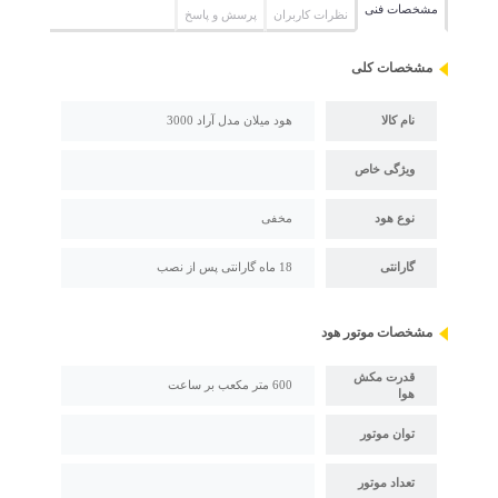
مشخصات فنی
نظرات کاربران
پرسش و پاسخ
مشخصات کلی
نام کالا
هود میلان مدل آراد 3000
ویژگی خاص
نوع هود
مخفی
گارانتی
18 ماه گارانتی پس از نصب
مشخصات موتور هود
قدرت مکش
600 متر مکعب بر ساعت
هوا
توان موتور
تعداد موتور