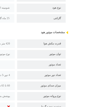
نوع هود
شومینه ا
گارانتی
25 ماه گارانتی درسا
مشخصات موتور هود
قدرت مکش هوا
420 متر مکعب بر ساعت
توان موتور
نوع موتور: 1 موتوره-2 مو
تعداد موتور
تعداد دور موتور
4 دور-3 دور
میزان صدای موتور
60 تا 65 دسی بل
نوع پروانه موتور
پوشش بدن
سنسور دود و گرما