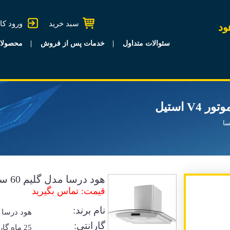
سبد خرید
ورود کا
ود
سئوالات متداول
خدمات پس از فروش
محصولا
سا
هود درسا مدل گلیم 60 سانتی موتور V4 استیل
قیمت: تماس بگیرید
نام برند:
هود درسا
گارانتی:
25 ماه گا