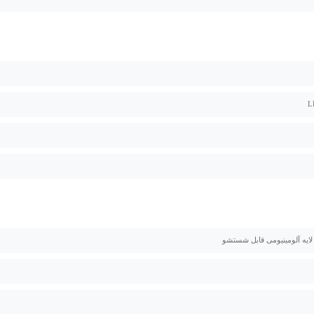
 لایه آلومینیومی قابل شستشو