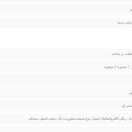
ی
توره
ه : رنگی الکترواستاتیک استیل/ نوع شیشه:سکوریت/رنگ:،سفید،استیل،،مشکی