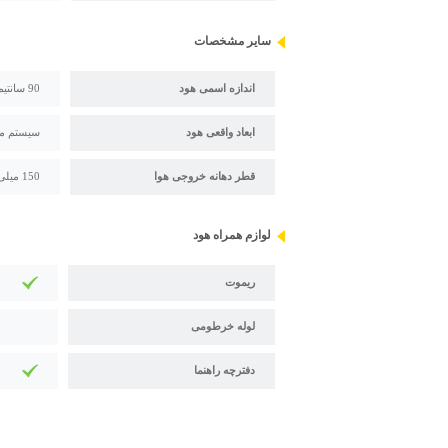
سایر مشخصات
اندازه اسمی هود
90 سانتیمتر
ابعاد واقعی هود
سیستم محا
قطر دهانه خروجی هوا
150 میلی متر
لوازم همراه هود
ریموت
لوله خرطومی
دفترچه راهنما