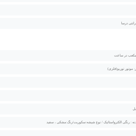
: موتور توربو(فلزی)
ه : رنگی الکترواستاتیک / نوع شیشه:سکوریت/رنگ:مشکی ، سفید