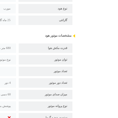
نوع هود
مورب
گارانتی
25 ماه گارانتی درسا
مشخصات موتور هود
قدرت مکش هوا
680 متر مکعب در ساعت
توان موتور
نوع موتور
تعداد موتور
تعداد دور موتور
4 دور
میزان صدای موتور
60 دسی بل
نوع پروانه موتور
پوشش بدن
سنسور دود و گرما