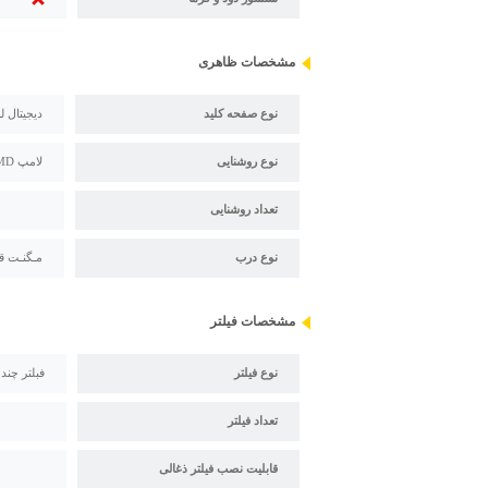
مشخصات ظاهری
نوع صفحه کلید
دیجیتال ل
نوع روشنایی
لامپ SMD
تعداد روشنایی
نوع درب
مـگنـت ق
مشخصات فیلتر
نوع فیلتر
فبلتر چند
تعداد فیلتر
قابلیت نصب فیلتر ذغالی