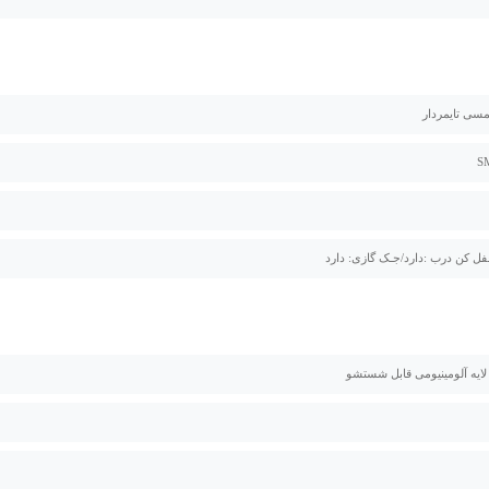
مسی تایمردار
فل کن درب :دارد/جـک گازی: دارد
 لایه آلومینیومی قابل شستشو