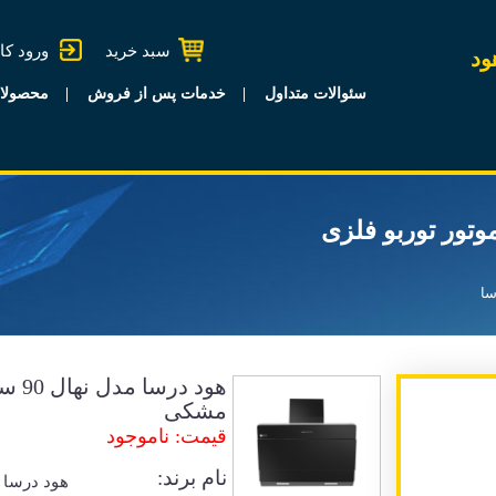
سبد خرید
ورود کا
ود
سئوالات متداول
خدمات پس از فروش
محصولا
هال 90 سانتی موتور توربو فلزی
سا
هود د
مشکی
قیمت: ناموجود
نام برند:
هود درسا