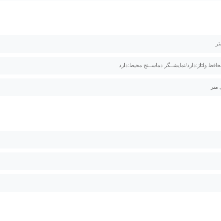
فظ ولتاژ:دارد/نمایشــگر دماســنج محیط:دارد