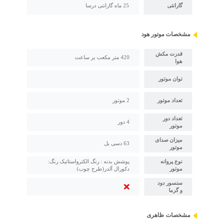
گارانتی
25 ماه گارانتی درسا
مشخصات موتور هود
قدرت مکش
420 متر مکعب بر ساعت
هوا
توان موتور
تعداد موتور
2 موتور
تعداد دور
4 دور
موتور
میزان صدای
63 دسی بل
موتور
نوع پروانه
پوشش بدنه : رنگ الکترواستاتیک رنگ:
موتور
دکورال آلدر(طرح چوب)
سنسور دود
و گرما
مشخصات ظاهری