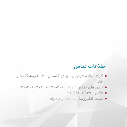
اطلاعات تماس
کرج - جاده فردیس - نبش گلستان ۳۰ - فروشگاه تلم
خانی
تلفن های تماس: ۳۶۶۰۰۰۹۱-۰۲۶ - ۳۶۶۰۲۷۴۰-۰۲۶
فکس: ۳۶۶۰۵۹۴۹-۰۲۶
پست الکترونیک: info@karajhood.ir