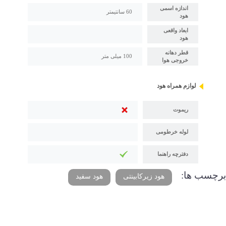
اندازه اسمی
60 سانتیمتر
هود
ابعاد واقعی
هود
قطر دهانه
100 میلی متر
خروجی هوا
لوازم همراه هود
ریموت
لوله خرطومی
دفترچه راهنما
برچسب ها:
هود زیرکابینتی
هود سفید