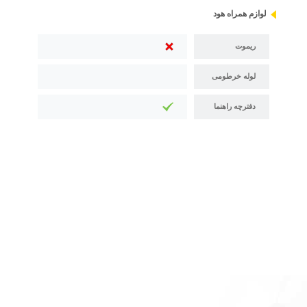
لوازم همراه هود
ریموت
لوله خرطومی
دفترچه راهنما