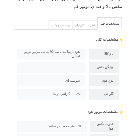
مکش بالا و صدای موتور کم
مشخصات فنی
نظرات کاربران
پرسش و پاسخ
مشخصات کلی
هود درسا مدل صبا 90 سانتی موتور توربو
نام کالا
استیل
ویژگی خاص
نوع هود
شومینه ای
گارانتی
25 ماه گارانتی درسا
مشخصات موتور هود
قدرت مکش
620 متر مکعب در ساعت
هوا