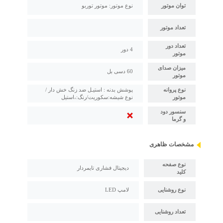
توان موتور
نوع موتور: موتور توربو
تعداد موتور
تعداد دور
4 دور
موتور
میزان صدای
60 دسی بل
موتور
نوع پروانه
پوشش بدنه : استیـل ضد زنگ خش دار /
موتور
نوع شیشه:سکوریت/رنگ:،استیل
سنسور دود
و گرما
مشخصات ظاهری
نوع صفحه
دیجیتال فشاری تایمردار
کلید
نوع روشنایی
لامپ LED
تعداد روشنایی