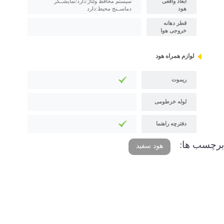
ابعاد واقعی
سیستم محافظ ولتاژ:دارد/نمایشــگر
هود
دماســنج محیط:دارد
قطر دهانه
خروجی هوا
لوازم همراه هود
ریموت
لوله خرطومی
دفترچه راهنما
برچسب ها:
هود سفید