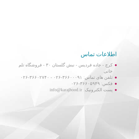
اطلاعات تماس
کرج - جاده فردیس - نبش گلستان ۳۰ - فروشگاه تلم
خانی
تلفن های تماس: ۳۶۶۰۰۰۹۱-۰۲۶ - ۳۶۶۰۲۷۴۰-۰۲۶
فکس: ۳۶۶۰۵۹۴۹-۰۲۶
پست الکترونیک: info@karajhood.ir