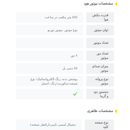
مشخصات موتور هود
قدرت مکش
660 متر مکعب در ساعت
هوا
توان موتور
نوع موتور: موتور توربو
تعداد موتور
تعداد دور
4 دور
موتور
میزان صدای
60 دسی بل
موتور
نوع پروانه
پوشش بدنه :رنگ الکترواستاتیک/ نوع
موتور
شیشه:سکوریت/رنگ:،استیل
سنسور دود
و گرما
مشخصات ظاهری
نوع صفحه
دیجیتال لمسی تایمردار(قفل صفحه)
کلید