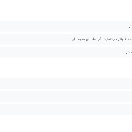
فظ ولتاژ:دارد/نمایشــگر دماســنج محیط:دارد