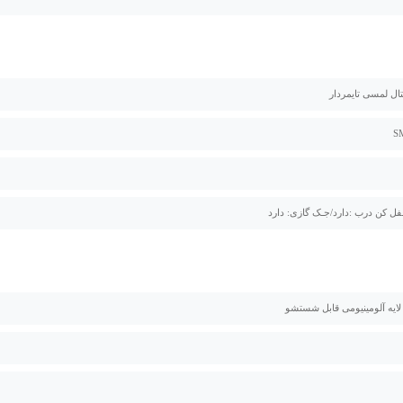
تال لمسی تایمردار
فل کن درب :دارد/جـک گازی: دارد
 لایه آلومینیومی قابل شستشو