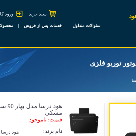
سبد خرید
ورود کا
ود
سئوالات متداول
خدمات پس از فروش
محصولا
ار 90 سانتی موتور توربو فلزی
سا
هود در
مشکی
قیمت: ناموجود
نام برند:
هود درسا