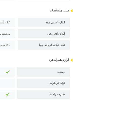
سایر مشخصات
اندازه اسمی هود
90 سانتیمتر
ابعاد واقعی هود
سیستم محا
قطر دهانه خروجی هوا
150 میلی متر
لوازم همراه هود
ریموت
لوله خرطومی
دفترچه راهنما