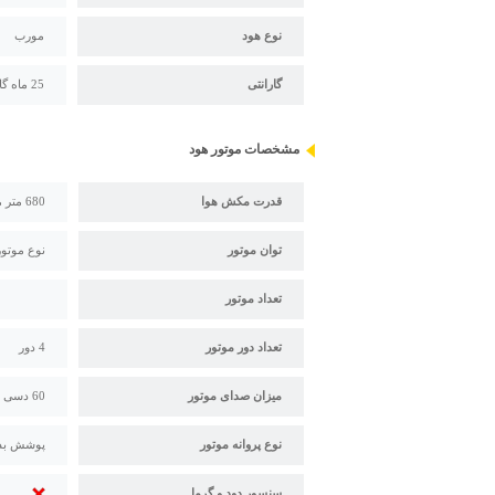
نوع هود
مورب
گارانتی
25 ماه گارانتی درسا
مشخصات موتور هود
قدرت مکش هوا
680 متر مکعب در ساعت
توان موتور
نوع موتور
تعداد موتور
تعداد دور موتور
4 دور
میزان صدای موتور
60 دسی بل
نوع پروانه موتور
پوشش بدن
سنسور دود و گرما