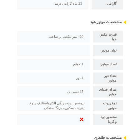
گارانتی
25 ماه گارانتی درسا
مشخصات موتور هود
قدرت مکش
420 متر مکعب بر ساعت
هوا
توان موتور
تعداد موتور
1 موتور
تعداد دور
4 دور
موتور
میزان صدای
65 دسی بل
موتور
نوع پروانه
پوشش بدنه : رنگی الکترواستاتیک / نوع
موتور
شیشه:سکوریت/رنگ:مشکی
سنسور دود
و گرما
مشخصات ظاهری