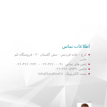
اطلاعات تماس
کرج - جاده فردیس - نبش گلستان ۳۰ - فروشگاه تلم
خانی
تلفن های تماس: ۳۶۶۰۰۰۹۱-۰۲۶ - ۳۶۶۰۲۷۴۰-۰۲۶
فکس: ۳۶۶۰۵۹۴۹-۰۲۶
پست الکترونیک: info@karajhood.ir