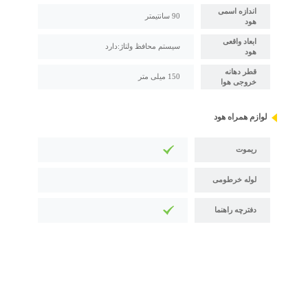
اندازه اسمی
90 سانتیمتر
هود
ابعاد واقعی
سیستم محافظ ولتاژ:دارد
هود
قطر دهانه
150 میلی متر
خروجی هوا
لوازم همراه هود
ریموت
لوله خرطومی
دفترچه راهنما