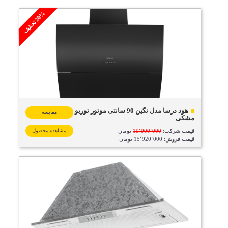
%
ف
2
0
ت
خ
ف
ی
هود درسا مدل نگین 90 سانتی موتور توربو
مقایسه
مشکی
قیمت شرکت:
19٬900٬000
تومان
مشاهده محصول
قیمت فروش: 15٬920٬000 تومان