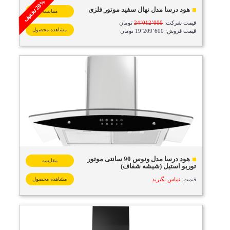
%
ف
هود درسا مدل نهال سفید موتور فلزی
2
0
ت
خ
ف
ی
مقایسه
قیمت شرکت:
24٬012٬000
تومان
مشاهده محصول
قیمت فروش: 19٬209٬600 تومان
هود درسا مدل ونوس 90 سانتی موتور
مقایسه
توربو استیل (شیشه شفاف)
قیمت:
تماس بگیرید
مشاهده محصول