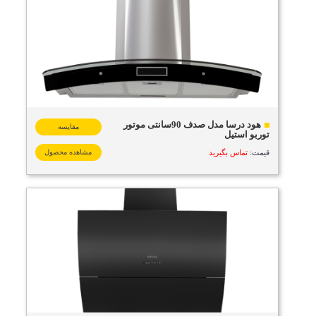
هود درسا مدل صدف 90سانتی موتور
مقایسه
توربو استیل
قیمت:
تماس بگیرید
مشاهده محصول