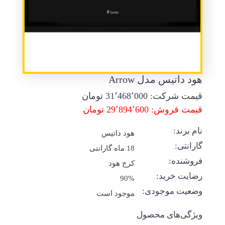
هود داتیس مدل Arrow
قیمت شرکت:
31٬468٬000
تومان
قیمت فروش: 29٬894٬600 تومان
نام برند:
هود داتیس
گارانتی:
18 ماه گارانتی
فروشنده:
کرج هود
رضایت خرید:
90%
وضعیت موجودی:
موجود است
ویژگی‌های محصول