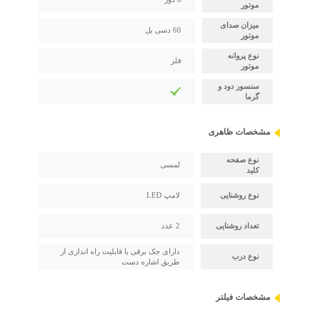
موتور
میزان صدای
60 دسی بل
موتور
نوع پروانه
فلز
موتور
سنسور دود و
گرما
مشخصات ظاهری
نوع صفحه
لمسی
کلید
نوع روشنایی
لامپ LED
تعداد روشنایی
2 عدد
دارای جک برقی با قابلیت راه اندازی از
نوع درب
طریق اشاره دست
مشخصات فیلتر